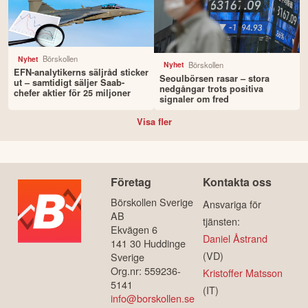
Börskollen
Nyhet
Börskollen
Nyhet
EFN-analytikerns säljråd sticker
Seoulbörsen rasar – stora
ut – samtidigt säljer Saab-
nedgångar trots positiva
chefer aktier för 25 miljoner
signaler om fred
Visa fler
Företag
Kontakta oss
Börskollen Sverige
Ansvariga för
AB
tjänsten:
Ekvägen 6
Daniel Åstrand
141 30 Huddinge
(VD)
Sverige
Org.nr: 559236-
Kristoffer Matsson
5141
(IT)
info@borskollen.se