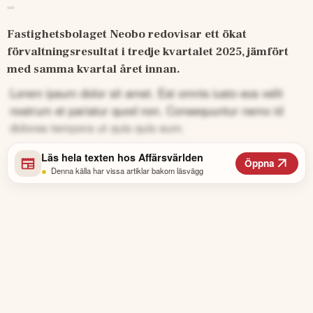
Fastighetsbolaget Neobo redovisar ett ökat 
förvaltningsresultat i tredje kvartalet 2025, jämfört 
med samma kvartal året innan.
Lorem ipsum dolor sit amet. Est omnis iusto eos velit
nostrum et pariatur quod non. Consequuntur nemo id
dolores tempora ut quis quis eum.
Läs hela texten hos
Affärsvärlden
Öppna
•
Denna källa har vissa artiklar bakom läsvägg