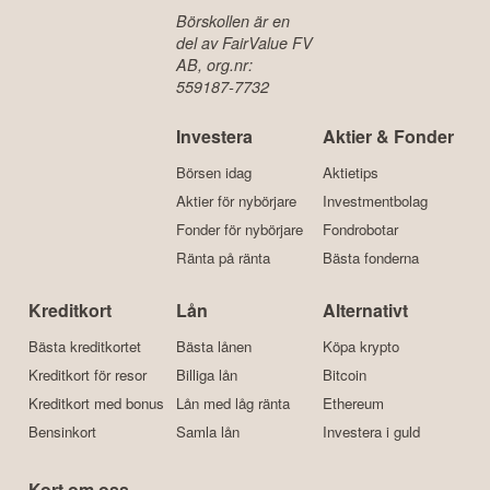
Börskollen är en
del av FairValue FV
AB, org.nr:
559187-7732
Investera
Aktier & Fonder
Börsen idag
Aktietips
Aktier för nybörjare
Investmentbolag
Fonder för nybörjare
Fondrobotar
Ränta på ränta
Bästa fonderna
Kreditkort
Lån
Alternativt
Bästa kreditkortet
Bästa lånen
Köpa krypto
Kreditkort för resor
Billiga lån
Bitcoin
Kreditkort med bonus
Lån med låg ränta
Ethereum
Bensinkort
Samla lån
Investera i guld
Kort om oss