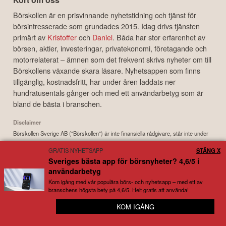
Börskollen är en prisvinnande nyhetstidning och tjänst för
börsintresserade som grundades 2015. Idag drivs tjänsten
primärt av
Kristoffer
och
Daniel
. Båda har stor erfarenhet av
börsen, aktier, investeringar, privatekonomi, företagande och
motorrelaterat – ämnen som det frekvent skrivs nyheter om till
Börskollens växande skara läsare. Nyhetsappen som finns
tillgänglig, kostnadsfritt, har under åren laddats ner
hundratusentals gånger och med ett användarbetyg som är
bland de bästa i branschen.
Disclaimer
Börskollen Sverige AB ("Börskollen") är inte finansiella rådgivare, står inte under
finansinspektionens tillsyn och ger inga råd till dig. Detta innebär att
GRATIS NYHETSAPP
STÄNG X
investeringsbeslut baserade på information som direkt eller indirekt härrörande
Sveriges bästa app för börsnyheter? 4,6/5 i
från Börskollen eller personer med koppling till Börskollen, alltid fattas
användarbetyg
självständigt av investeraren. Börskollen frånsäger sig allt ansvar för eventuell
förlust eller skada av vad slag det må vara som grundar sig på användandet av
Kom igång med vår populära börs- och nyhetsapp – med ett av
branschens högsta bety på 4,6/5. Helt gratis att använda!
material härrörande från tjänsten Börskollen.
KOM IGÅNG
😊 Full koll på snacket kring dina bolag
Copyright ©
2026
Börskollen Sverige AB. All rights reserved.