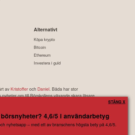
y
Alternativt
Köpa krypto
Bitcoin
Ethereum
Investera i guld
ärt av
Kristoffer
och
Daniel
. Båda har stor
s nyheter om till Börskollens växande skara läsare.
rbetyg som är bland de bästa i branschen.
STÄNG X
 börsnyheter? 4,6/5 i användarbetyg
ngsbeslut baserade på information som direkt eller indirekt härrörande
ch nyhetsapp – med ett av branschens högsta bety på 4,6/5.
 eller skada av vad slag det må vara som grundar sig på användandet