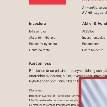
Börskollen är en
FV AB, org.nr:
Investera
Aktier & Fond
Börsen idag
Aktietips
Aktier för nybörjare
Investmentbolag
Fonder för nybörjare
Fondrobotar
Ränta på ränta
Bästa fonderna
Kort om oss
Börskollen är en prisvinnande nyhetstidning och tj
erfarenhet av börsen, aktier, investeringar, privat
Nyhetsappen som finns tillgänglig, kostnadsfritt, 
Disclaimer
Börskollen Sverige AB ("Börskollen") är inte finansiella rådgivare, st
från Börskollen eller personer med koppling till Börskollen, alltid f
av material härrörande från tjänsten Börskollen.