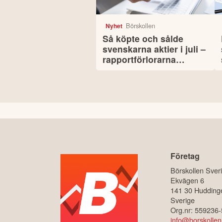
Börskollen
Nyhet
Så köpte och sålde
svenskarna aktier i juli –
rapportförlorarna
lockade mest
Företag
Börskollen Sver
Ekvägen 6
141 30 Hudding
Sverige
Org.nr: 559236
info@borskollen