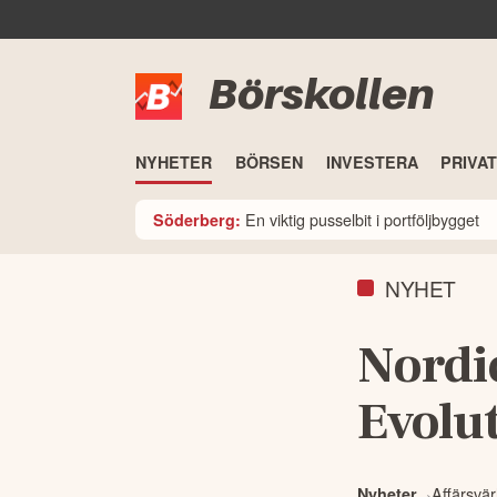
Börskollen
NYHETER
BÖRSEN
INVESTERA
PRIVA
En viktig pusselbit i portföljbygget
Söderberg:
NYHET
Nordic
Evolu
Affärsvär
Nyheter