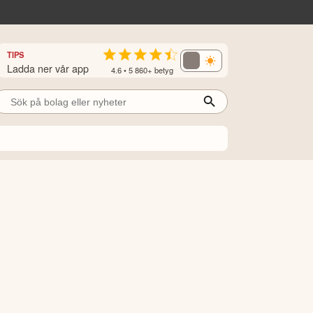
TIPS
Ladda ner vår app
4.6 • 5 860+ betyg