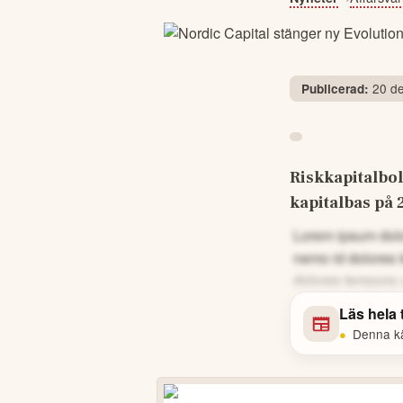
20 de
Publicerad:
Riskkapitalbol
kapitalbas på
Lorem ipsum dolor
nemo id dolores 
dolores tempora 
Läs hela
•
Denna kä