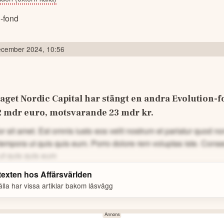
cember 2024, 10:56
aget Nordic Capital har stängt en andra Evolution-f
 2 mdr euro, motsvarande 23 mdr kr.
 sit amet. Est omnis iusto eos velit nostrum et pariatur quod 
tempora ut quis quis eum.
Porro dolore rem voluptas iste. Cons
ut quis quis eum
 texten hos
Affärsvärlden
lla har vissa artiklar bakom läsvägg