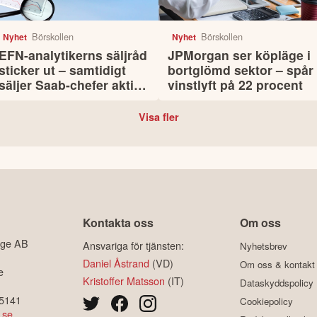
Börskollen
Börskollen
Nyhet
Nyhet
EFN-analytikerns säljråd
JPMorgan ser köpläge i
sticker ut – samtidigt
bortglömd sektor – spår
säljer Saab-chefer aktier
vinstlyft på 22 procent
för 25 miljoner
Visa fler
Kontakta oss
Om oss
ige AB
Ansvariga för tjänsten:
Nyhetsbrev
Daniel Åstrand
(VD)
Om oss & kontakt
e
Kristoffer Matsson
(IT)
Dataskyddspolicy
-5141
Cookiepolicy
.se