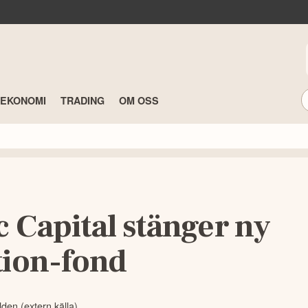
TEKONOMI
TRADING
OM OSS
 Capital stänger ny
tion-fond
lden (extern källa)