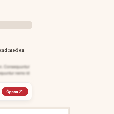
ond med en 
non. Consequuntur
equuntur nemo id
Öppna