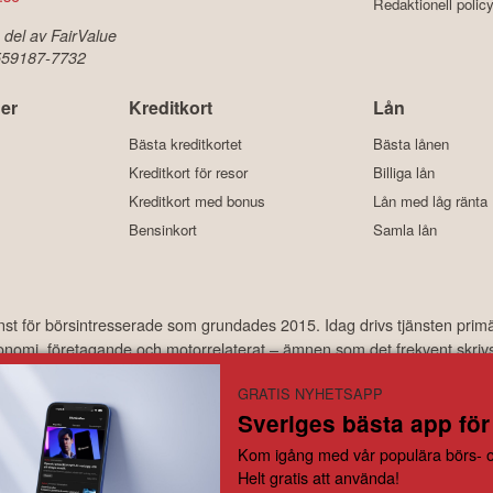
Redaktionell polic
 del av FairValue
 559187-7732
er
Kreditkort
Lån
Bästa kreditkortet
Bästa lånen
Kreditkort för resor
Billiga lån
Kreditkort med bonus
Lån med låg ränta
Bensinkort
Samla lån
änst för börsintresserade som grundades 2015. Idag drivs tjänsten prim
ekonomi, företagande och motorrelaterat – ämnen som det frekvent skriv
har under åren laddats ner hundratusentals gånger och med ett använda
GRATIS NYHETSAPP
Sveriges bästa app för
år inte under finansinspektionens tillsyn och ger inga råd till dig. Detta innebär att investeri
Kom igång med vår populära börs- o
attas självständigt av investeraren. Börskollen frånsäger sig allt ansvar för eventuell förlust
Helt gratis att använda!