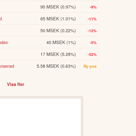
90 MSEK
(0.97%)
-9%
d
65 MSEK
(1.01%)
-11%
50 MSEK
(0.22%)
-12%
ndex
40 MSEK
(1%)
-5%
17 MSEK
(5.28%)
-32%
anserad
5.58 MSEK
(0.63%)
Ny pos
Visa fler