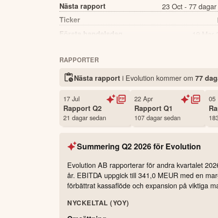
Nästa rapport
23 Oct - 77 dagar
Ticker
Första handelsdag
19 Mar 
Källa:
Börsdata
RAPPORTER
i Evolution kommer
om
Nästa rapport
77 dag
17 Jul
22 Apr
05
Rapport
Q2
Rapport
Q1
Ra
21 dagar sedan
107 dagar sedan
183
Summering
Q2 2026
för
Evolution
Evolution AB rapporterar för andra kvartalet 2
år. EBITDA uppgick till 341,0 MEUR med en margin
förbättrat kassaflöde och expansion på viktiga mark
NYCKELTAL (YOY)