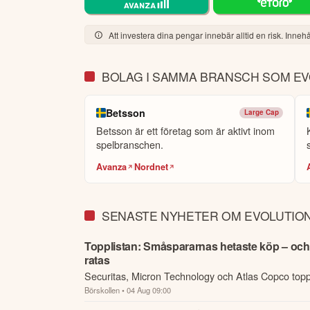
Avslutningsvis: Vägen är nästan aldrig rak, men d
gäller Evolution. Det är ett fantastiskt och roligt
Att investera dina pengar innebär alltid en risk. Innehål
vare det otroliga arbete, den energi och det eng
BOLAG I SAMMA BRANSCH SOM EV
Martin Carlesund, VD
Betsson
Large Cap
Denna summering har tagits fram med hjälp av A
eller personlig rådgivning. Ta alltid del av bol
Betsson är ett företag som är aktivt inom
framtida avkastning.
Skulle du upptäcka fel e
spelbranschen.
Avanza
Nordnet
Öppna rapport (PDF)
SENASTE NYHETER OM EVOLUTIO
Topplistan: Småspararnas hetaste köp – och
ratas
Securitas, Micron Technology och Atlas Copco toppa
Börskollen
• 04 Aug 09:00
mest köpta aktierna hos Avanzas kunder just nu.