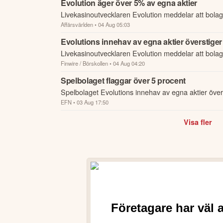
Evolution äger över 5% av egna aktier
Livekasinoutvecklaren Evolution meddelar att bola
Affärsvärlden
• 04 Aug 05:03
egna aktier har överstigit flaggningsgränsen på 5 p
återköp av ...
Evolutions innehav av egna aktier överstiger
Livekasinoutvecklaren Evolution meddelar att bola
Finwire / Börskollen
• 04 Aug 04:20
egna aktier har överstigit flaggningsgränsen på 5 p
återköp av ...
Spelbolaget flaggar över 5 procent
Spelbolaget Evolutions innehav av egna aktier över
EFN
• 03 Aug 17:50
samtliga aktier.
Visa fler