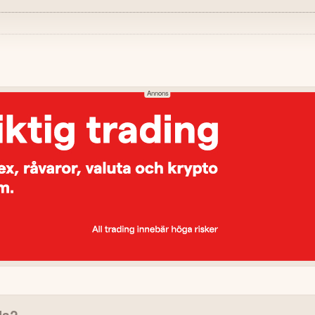
NEGATIVT
R jämfört med 248,3 MEUR
Nettoomsättningen minskade
föregående år.
5,9%.
Rörelseresultatet minskade 
n förbättrades till 293,0 MEUR
Asien visade en nedgång om 
Förlikning med UK Gamblin
rgentina samt nya spel under
licensgranskning.
t under kvartalet.
lla?