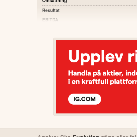
Omsättning
Resultat
EBITDA
EBITDA-marginal
Rörelsemarginal
Vinst per aktie
Kassaflöde från löpande verksamhet
POSITIVT
Periodens resultat ökade till 251,4 MEU
föregående år.
EBITDA-marginalen är fortsatt stark på 6
Kassaflödet från den löpande verksamhete
(225,3).
Lansering av nya studios i Michigan och A
Hasbro-partnerskap.
Europa och Latinamerika återgick till tillväx
Analys: Ska
Evolution
stiga eller fa