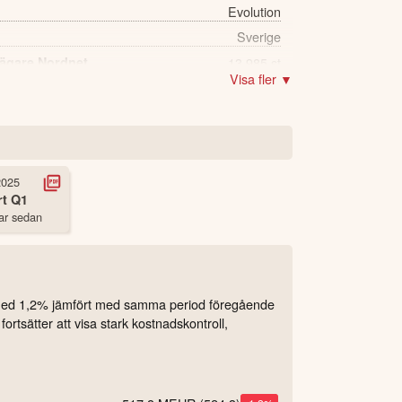
Evolution
Sverige
 ägare Nordnet
13,985 st
Visa fler ▼
2025
rt
Q1
ar sedan
g med 1,2% jämfört med samma period föregående
tsätter att visa stark kostnadskontroll,