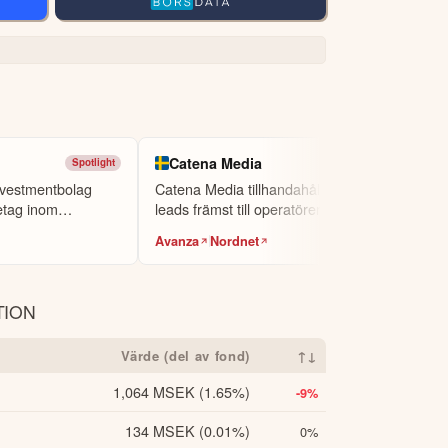
 men de kan också vara roliga. Och detsamma 
 hela verksamheten, och detta är framför allt tack 
esten av året.

Catena Media
Spotlight
Small Cap
nnehållet ska inte ses som investeringsråd
orisk avkastning är ingen garanti för
nvestmentbolag
Catena Media tillhandahåller iGaming-
kta oss
.
etag inom
leads främst till operatörer inom
kategorie...
Avanza
Nordnet
TION
Värde (del av fond)
↑↓
1,064 MSEK
(1.65%)
-9%
134 MSEK
(0.01%)
0%