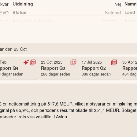
 kvar
Utdelning
Nej
Namn
EVO
Status
Noterad
Land
2015
Antal ägare Avanza
57,070 st
Antal
den
23 Oct
ar
 Feb
23 Oct 2025
17 Jul 2025
30 Apr 
pport
Q4
Rapport
Q3
Rapport
Q2
Rappo
 dagar sedan
288 dagar sedan
386 dagar sedan
464 dag
026 en nettoomsättning på 517,8 MEUR, vilket motsvarar en minsknin
al på 65,9%, och periodens resultat ökade till 251,4 MEUR. Bolaget for
nader trots viss volatilitet i Asien.