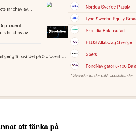
Nordea Sverige Passiv
gets innehav av
rocent efter
Lysa Sweden Equity Broa
 5 procent
Skandia Balanserad
gets innehav av
rocent efter
PLUS Allabolag Sverige I
Spets
stiger gränsvärdet på 5 procent av
FondNavigator 0-100 Bal
* Svenska fonder exkl. specialfonder.