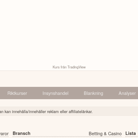
Kurs från TradingView
Riktkurser
Insynshandel
Blankning
Analyser
n kan innehålla/innehåller reklam eller affiliatelänkar.
varor
Bransch
Betting & Casino
Lista