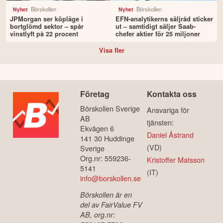
Börskollen
Börskollen
Nyhet
Nyhet
JPMorgan ser köpläge i
EFN-analytikerns säljråd sticker
bortglömd sektor – spår
ut – samtidigt säljer Saab-
vinstlyft på 22 procent
chefer aktier för 25 miljoner
Visa fler
Företag
Kontakta oss
Börskollen Sverige
Ansvariga för
AB
tjänsten:
Ekvägen 6
Daniel Åstrand
141 30 Huddinge
(VD)
Sverige
Org.nr: 559236-
Kristoffer Matsson
5141
(IT)
info@borskollen.se
Börskollen är en
del av FairValue FV
AB, org.nr: