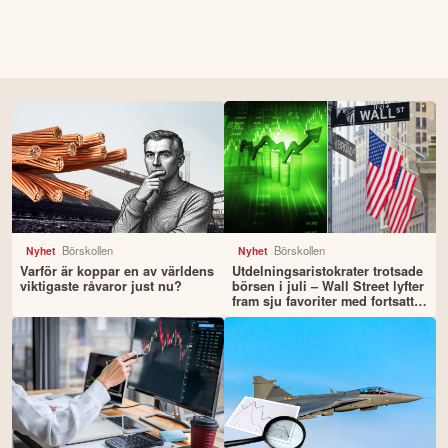
Börskollen
Börskollen
Nyhet
Nyhet
Varför är koppar en av världens
Utdelningsaristokrater trotsade
viktigaste råvaror just nu?
börsen i juli – Wall Street lyfter
fram sju favoriter med fortsatt
uppsida