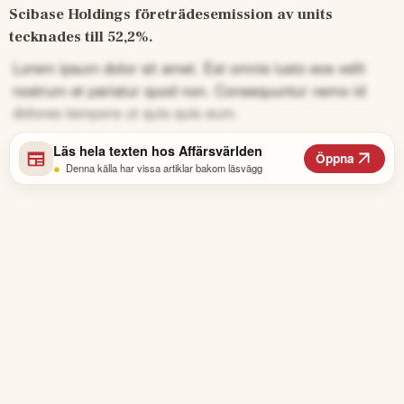
Scibase Holdings företrädesemission av units 
tecknades till 52,2%.
Lorem ipsum dolor sit amet. Est omnis iusto eos velit
nostrum et pariatur quod non. Consequuntur nemo id
dolores tempora ut quis quis eum.
Läs hela texten hos
Affärsvärlden
Öppna
•
Denna källa har vissa artiklar bakom läsvägg