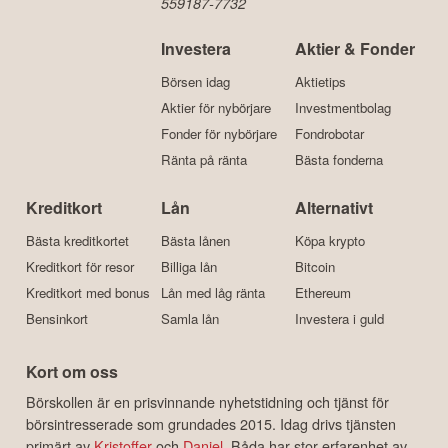
559187-7732
Investera
Aktier & Fonder
Börsen idag
Aktietips
Aktier för nybörjare
Investmentbolag
Fonder för nybörjare
Fondrobotar
Ränta på ränta
Bästa fonderna
Kreditkort
Lån
Alternativt
Bästa kreditkortet
Bästa lånen
Köpa krypto
Kreditkort för resor
Billiga lån
Bitcoin
Kreditkort med bonus
Lån med låg ränta
Ethereum
Bensinkort
Samla lån
Investera i guld
Kort om oss
Börskollen är en prisvinnande nyhetstidning och tjänst för
börsintresserade som grundades 2015. Idag drivs tjänsten
primärt av
Kristoffer
och
Daniel
. Båda har stor erfarenhet av