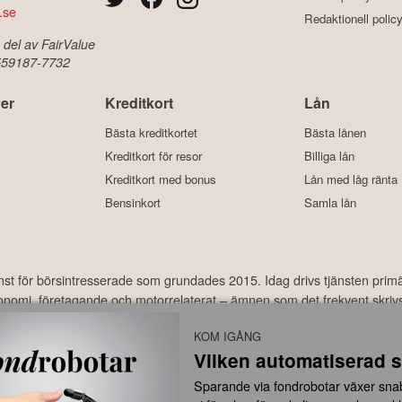
.se
Redaktionell polic
 del av FairValue
 559187-7732
er
Kreditkort
Lån
Bästa kreditkortet
Bästa lånen
Kreditkort för resor
Billiga lån
Kreditkort med bonus
Lån med låg ränta
Bensinkort
Samla lån
änst för börsintresserade som grundades 2015. Idag drivs tjänsten prim
ekonomi, företagande och motorrelaterat – ämnen som det frekvent skriv
har under åren laddats ner hundratusentals gånger och med ett använda
KOM IGÅNG
Vilken automatiserad s
år inte under finansinspektionens tillsyn och ger inga råd till dig. Detta innebär att investeri
Sparande via fondrobotar växer snabb
attas självständigt av investeraren. Börskollen frånsäger sig allt ansvar för eventuell förlust