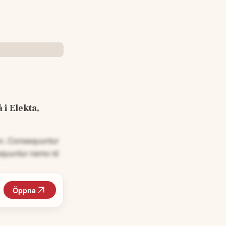
 Elekta, 
non. Consequuntur
equuntur nemo id
Öppna