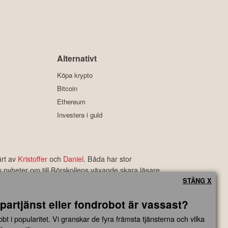
y
Alternativt
Köpa krypto
Bitcoin
Ethereum
Investera i guld
ärt av
Kristoffer
och
Daniel
. Båda har stor
s nyheter om till Börskollens växande skara läsare.
rbetyg som är bland de bästa i branschen.
STÄNG X
partjänst eller fondrobot är vassast?
ngsbeslut baserade på information som direkt eller indirekt härrörande
t i popularitet. Vi granskar de fyra främsta tjänsterna och vilka
 eller skada av vad slag det må vara som grundar sig på användandet