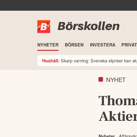
Börskollen
NYHETER
BÖRSEN
INVESTERA
PRIVA
Skarp varning: Svenska elpriser kan skju
Hushåll:
NYHET
Thoma
Aktier
Affärsvär
Nyheter