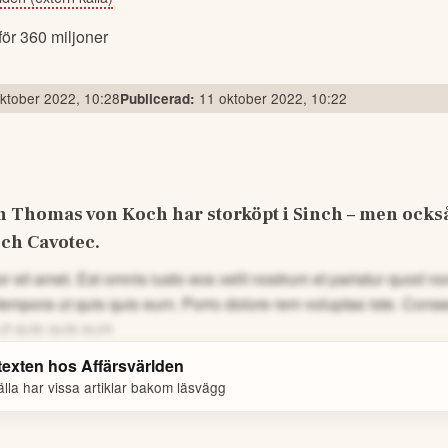
ktober 2022, 10:28
11 oktober 2022, 10:22
Publicerad:
Thomas von Koch har storköpt i Sinch – men också i
och Cavotec.
 sit amet. Est omnis iusto eos velit nostrum et pariatur quod 
tempora ut quis quis eum.
Porro dolore rem voluptas iste. Cons
ut quis quis eum
 texten hos
Affärsvärlden
lla har vissa artiklar bakom läsvägg