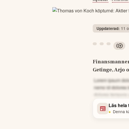
11 o
Uppdaterad:
Finansmannen 
Getinge, Arjo 
Lorem ipsum dolor
nemo id dolores 
dolores tempora 
Läs hela
•
Denna kä