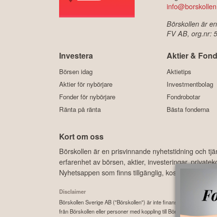
info@borskollen
Börskollen är en
FV AB, org.nr:
Investera
Aktier & Fond
Börsen idag
Aktietips
Aktier för nybörjare
Investmentbolag
Fonder för nybörjare
Fondrobotar
Ränta på ränta
Bästa fonderna
Kort om oss
Börskollen är en prisvinnande nyhetstidning och tj
erfarenhet av börsen, aktier, investeringar, privat
Nyhetsappen som finns tillgänglig, kostnadsfritt, 
Disclaimer
Börskollen Sverige AB ("Börskollen") är inte finansiella rådgivare, st
från Börskollen eller personer med koppling till Börskollen, alltid f