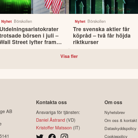
Börskollen
Börskollen
Nyhet
Nyhet
Utdelningsaristokrater
Tre svenska aktier får
trotsade börsen i juli –
köpråd – två får höjda
Wall Street lyfter fram
riktkurser
sju favoriter med fortsatt
uppsida
Visa fler
Kontakta oss
Om oss
ige AB
Ansvariga för tjänsten:
Nyhetsbrev
Daniel Åstrand
(VD)
Om oss & kontakt
e
Kristoffer Matsson
(IT)
Dataskyddspolicy
-5141
Cookiepolicy