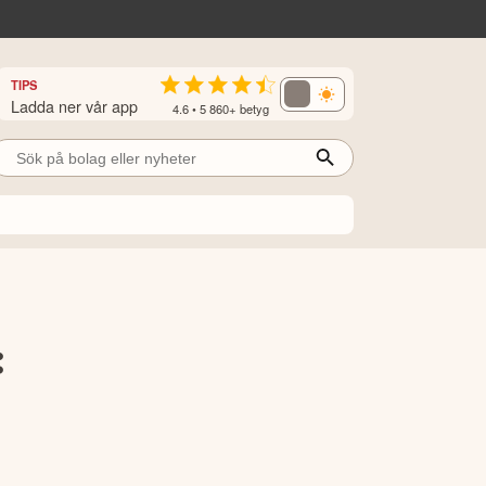
TIPS
Ladda ner vår app
4.6 • 5 860+ betyg
: