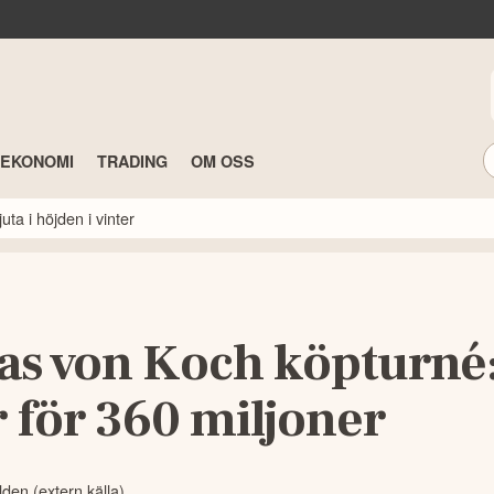
TEKONOMI
TRADING
OM OSS
ta i höjden i vinter
s von Koch köpturné
 för 360 miljoner
lden (extern källa)