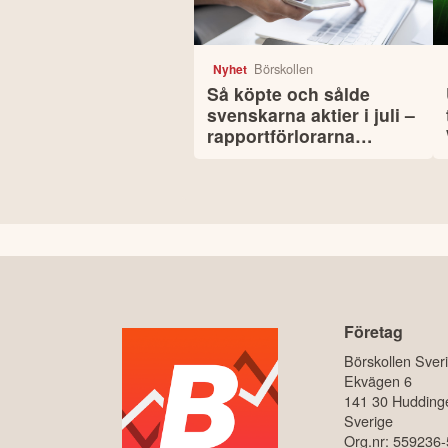
Börskollen
Nyhet
Så köpte och sålde
svenskarna aktier i juli –
rapportförlorarna
lockade mest
Företag
Börskollen Sver
Ekvägen 6
141 30 Hudding
Sverige
Org.nr: 559236