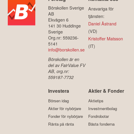
Börskollen Sverige
Ansvariga för
AB
tjänsten:
Ekvägen 6
Daniel Åstrand
141 30 Huddinge
(VD)
Sverige
Org.nr: 559236-
Kristoffer Matsson
5141
(IT)
info@borskollen.se
Börskollen är en
del av FairValue FV
AB, org.nr:
559187-7732
Investera
Aktier & Fonder
Börsen idag
Aktietips
Aktier för nybörjare
Investmentbolag
Fonder för nybörjare
Fondrobotar
Ränta på ränta
Bästa fonderna