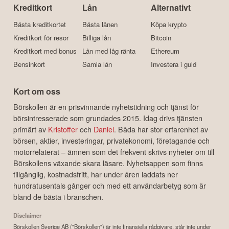
Kreditkort
Lån
Alternativt
Bästa kreditkortet
Bästa lånen
Köpa krypto
Kreditkort för resor
Billiga lån
Bitcoin
Kreditkort med bonus
Lån med låg ränta
Ethereum
Bensinkort
Samla lån
Investera i guld
Kort om oss
Börskollen är en prisvinnande nyhetstidning och tjänst för
börsintresserade som grundades 2015. Idag drivs tjänsten
primärt av
Kristoffer
och
Daniel
. Båda har stor erfarenhet av
börsen, aktier, investeringar, privatekonomi, företagande och
motorrelaterat – ämnen som det frekvent skrivs nyheter om till
Börskollens växande skara läsare. Nyhetsappen som finns
tillgänglig, kostnadsfritt, har under åren laddats ner
hundratusentals gånger och med ett användarbetyg som är
bland de bästa i branschen.
Disclaimer
Börskollen Sverige AB ("Börskollen") är inte finansiella rådgivare, står inte under