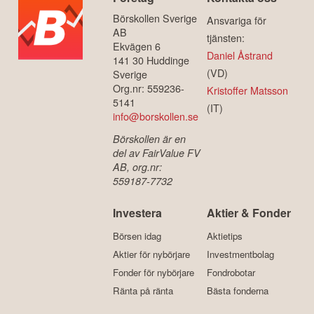
Börskollen Sverige
Ansvariga för
AB
tjänsten:
Ekvägen 6
Daniel Åstrand
141 30 Huddinge
(VD)
Sverige
Org.nr: 559236-
Kristoffer Matsson
5141
(IT)
info@borskollen.se
Börskollen är en
del av FairValue FV
AB, org.nr:
559187-7732
Investera
Aktier & Fonder
Börsen idag
Aktietips
Aktier för nybörjare
Investmentbolag
Fonder för nybörjare
Fondrobotar
Ränta på ränta
Bästa fonderna