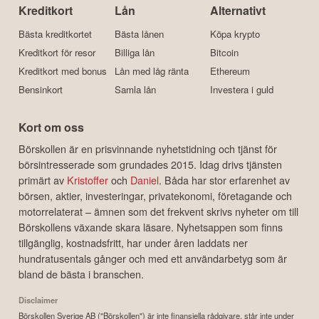
Kreditkort
Lån
Alternativt
Bästa kreditkortet
Bästa lånen
Köpa krypto
Kreditkort för resor
Billiga lån
Bitcoin
Kreditkort med bonus
Lån med låg ränta
Ethereum
Bensinkort
Samla lån
Investera i guld
Kort om oss
Börskollen är en prisvinnande nyhetstidning och tjänst för
börsintresserade som grundades 2015. Idag drivs tjänsten
primärt av
Kristoffer
och
Daniel
. Båda har stor erfarenhet av
börsen, aktier, investeringar, privatekonomi, företagande och
motorrelaterat – ämnen som det frekvent skrivs nyheter om till
Börskollens växande skara läsare. Nyhetsappen som finns
tillgänglig, kostnadsfritt, har under åren laddats ner
hundratusentals gånger och med ett användarbetyg som är
bland de bästa i branschen.
Disclaimer
Börskollen Sverige AB ("Börskollen") är inte finansiella rådgivare, står inte under