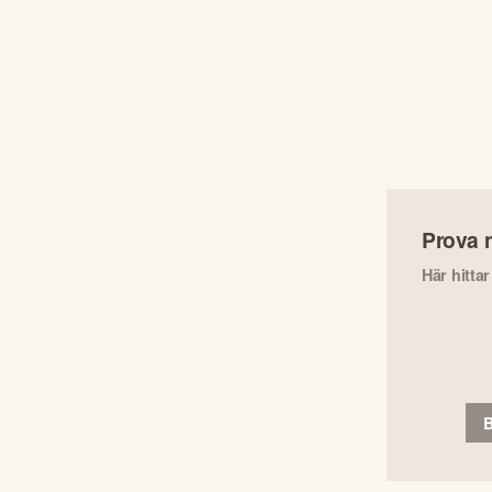
Prova 
Här hitta
B