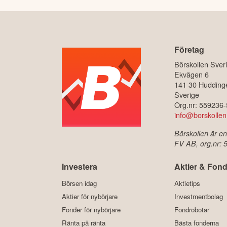
Företag
Börskollen Sver
Ekvägen 6
141 30 Hudding
Sverige
Org.nr: 559236
info@borskollen
Börskollen är en
FV AB, org.nr:
Investera
Aktier & Fond
Börsen idag
Aktietips
Aktier för nybörjare
Investmentbolag
Fonder för nybörjare
Fondrobotar
Ränta på ränta
Bästa fonderna