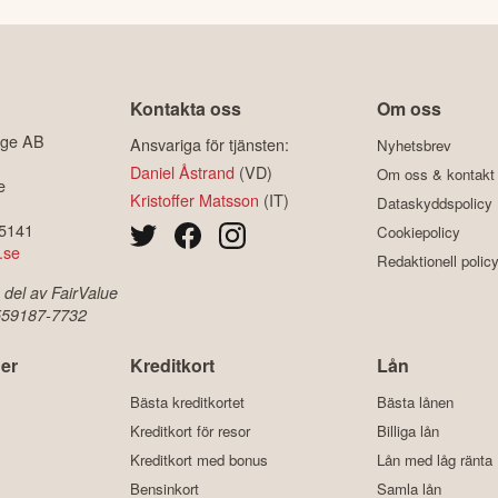
Kontakta oss
Om oss
ige AB
Ansvariga för tjänsten:
Nyhetsbrev
Daniel Åstrand
(VD)
Om oss & kontakt
e
Kristoffer Matsson
(IT)
Dataskyddspolicy
-5141
Cookiepolicy
.se
Redaktionell polic
 del av FairValue
 559187-7732
er
Kreditkort
Lån
Bästa kreditkortet
Bästa lånen
Kreditkort för resor
Billiga lån
Kreditkort med bonus
Lån med låg ränta
Bensinkort
Samla lån