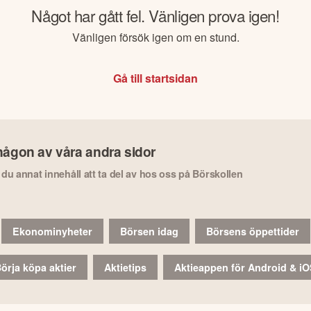
Något har gått fel. Vänligen prova igen!
Vänligen försök igen om en stund.
Gå till startsidan
någon av våra andra sidor
r du annat innehåll att ta del av hos oss på Börskollen
Ekonominyheter
Börsen idag
Börsens öppettider
örja köpa aktier
Aktietips
Aktieappen för Android & i