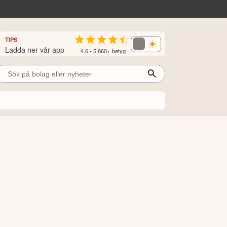
TIPS
Ladda ner vår app
4.6 • 5 860+ betyg