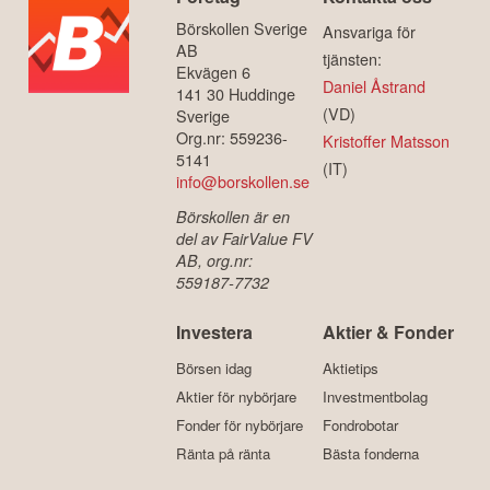
Börskollen Sverige
Ansvariga för
AB
tjänsten:
Ekvägen 6
Daniel Åstrand
141 30 Huddinge
(VD)
Sverige
Org.nr: 559236-
Kristoffer Matsson
5141
(IT)
info@borskollen.se
Börskollen är en
del av FairValue FV
AB, org.nr:
559187-7732
Investera
Aktier & Fonder
Börsen idag
Aktietips
Aktier för nybörjare
Investmentbolag
Fonder för nybörjare
Fondrobotar
Ränta på ränta
Bästa fonderna