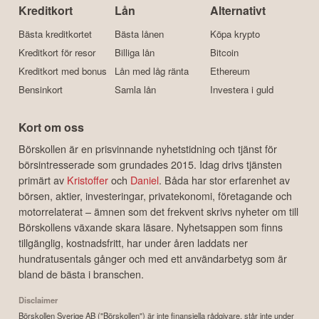
Kreditkort
Lån
Alternativt
Bästa kreditkortet
Bästa lånen
Köpa krypto
Kreditkort för resor
Billiga lån
Bitcoin
Kreditkort med bonus
Lån med låg ränta
Ethereum
Bensinkort
Samla lån
Investera i guld
Kort om oss
Börskollen är en prisvinnande nyhetstidning och tjänst för
börsintresserade som grundades 2015. Idag drivs tjänsten
primärt av
Kristoffer
och
Daniel
. Båda har stor erfarenhet av
börsen, aktier, investeringar, privatekonomi, företagande och
motorrelaterat – ämnen som det frekvent skrivs nyheter om till
Börskollens växande skara läsare. Nyhetsappen som finns
tillgänglig, kostnadsfritt, har under åren laddats ner
hundratusentals gånger och med ett användarbetyg som är
bland de bästa i branschen.
Disclaimer
Börskollen Sverige AB ("Börskollen") är inte finansiella rådgivare, står inte under