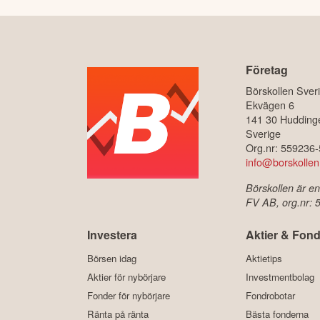
Företag
Börskollen Sver
Ekvägen 6
141 30 Hudding
Sverige
Org.nr: 559236
info@borskollen
Börskollen är en
FV AB, org.nr:
Investera
Aktier & Fond
Börsen idag
Aktietips
Aktier för nybörjare
Investmentbolag
Fonder för nybörjare
Fondrobotar
Ränta på ränta
Bästa fonderna