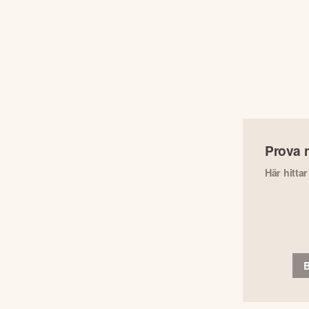
Prova 
Här hitta
B