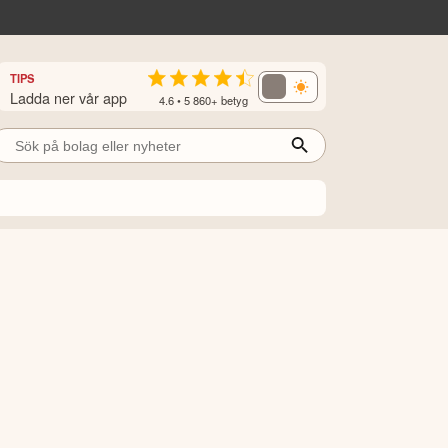
TIPS
Ladda ner vår app
4.6 • 5 860+ betyg