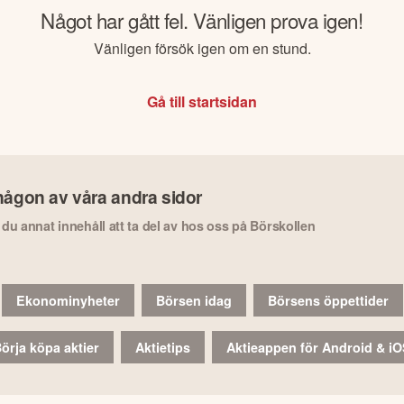
Något har gått fel. Vänligen prova igen!
Vänligen försök igen om en stund.
Gå till startsidan
någon av våra andra sidor
r du annat innehåll att ta del av hos oss på Börskollen
Ekonominyheter
Börsen idag
Börsens öppettider
örja köpa aktier
Aktietips
Aktieappen för Android & i