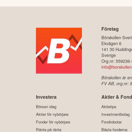
Företag
Börskollen Sver
Ekvägen 6
141 30 Hudding
Sverige
Org.nr: 559236
info@borskollen
Börskollen är en
FV AB, org.nr:
Investera
Aktier & Fond
Börsen idag
Aktietips
Aktier för nybörjare
Investmentbolag
Fonder för nybörjare
Fondrobotar
Ränta på ränta
Bästa fonderna