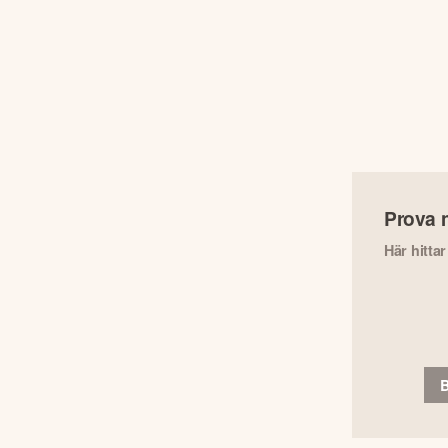
Prova 
Här hitta
B