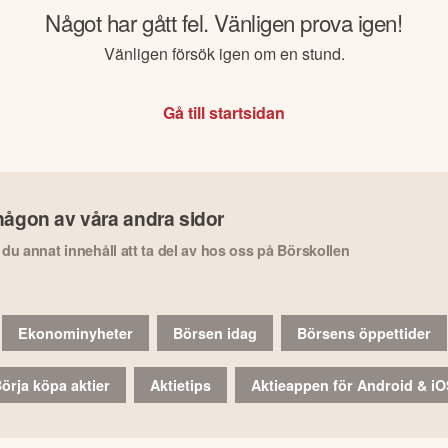
Något har gått fel. Vänligen prova igen!
Vänligen försök igen om en stund.
Gå till startsidan
någon av våra andra sidor
r du annat innehåll att ta del av hos oss på Börskollen
Ekonominyheter
Börsen idag
Börsens öppettider
örja köpa aktier
Aktietips
Aktieappen för Android & i