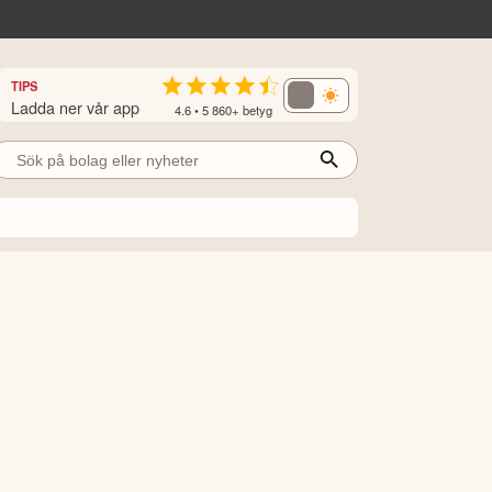
TIPS
Ladda ner vår app
4.6 • 5 860+ betyg