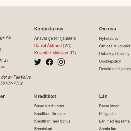
Kontakta oss
Om oss
ige AB
Ansvariga för tjänsten:
Nyhetsbrev
Daniel Åstrand
(VD)
Om oss & kontakt
e
Kristoffer Matsson
(IT)
Dataskyddspolicy
-5141
Cookiepolicy
.se
Redaktionell polic
 del av FairValue
 559187-7732
er
Kreditkort
Lån
Bästa kreditkortet
Bästa lånen
Kreditkort för resor
Billiga lån
Kreditkort med bonus
Lån med låg ränta
Bensinkort
Samla lån