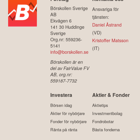
Börskollen Sverige
Ansvariga för
AB
tjänsten:
Ekvägen 6
Daniel Åstrand
141 30 Huddinge
(VD)
Sverige
Org.nr: 559236-
Kristoffer Matsson
5141
(IT)
info@borskollen.se
Börskollen är en
del av FairValue FV
AB, org.nr:
559187-7732
Investera
Aktier & Fonder
Börsen idag
Aktietips
Aktier för nybörjare
Investmentbolag
Fonder för nybörjare
Fondrobotar
Ränta på ränta
Bästa fonderna