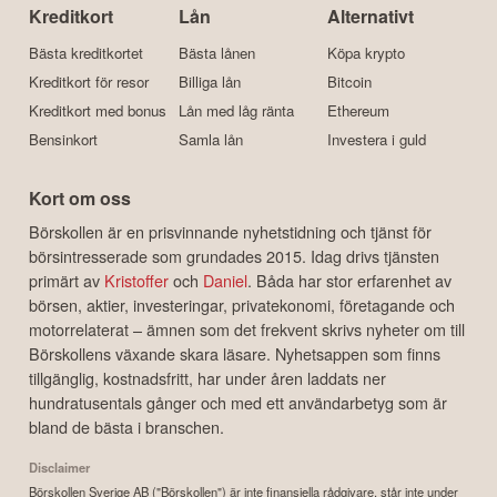
Kreditkort
Lån
Alternativt
Bästa kreditkortet
Bästa lånen
Köpa krypto
Kreditkort för resor
Billiga lån
Bitcoin
Kreditkort med bonus
Lån med låg ränta
Ethereum
Bensinkort
Samla lån
Investera i guld
Kort om oss
Börskollen är en prisvinnande nyhetstidning och tjänst för
börsintresserade som grundades 2015. Idag drivs tjänsten
primärt av
Kristoffer
och
Daniel
. Båda har stor erfarenhet av
börsen, aktier, investeringar, privatekonomi, företagande och
motorrelaterat – ämnen som det frekvent skrivs nyheter om till
Börskollens växande skara läsare. Nyhetsappen som finns
tillgänglig, kostnadsfritt, har under åren laddats ner
hundratusentals gånger och med ett användarbetyg som är
bland de bästa i branschen.
Disclaimer
Börskollen Sverige AB ("Börskollen") är inte finansiella rådgivare, står inte under