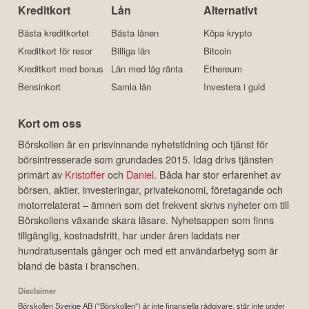
Kreditkort
Lån
Alternativt
Bästa kreditkortet
Bästa lånen
Köpa krypto
Kreditkort för resor
Billiga lån
Bitcoin
Kreditkort med bonus
Lån med låg ränta
Ethereum
Bensinkort
Samla lån
Investera i guld
Kort om oss
Börskollen är en prisvinnande nyhetstidning och tjänst för
börsintresserade som grundades 2015. Idag drivs tjänsten
primärt av
Kristoffer
och
Daniel
. Båda har stor erfarenhet av
börsen, aktier, investeringar, privatekonomi, företagande och
motorrelaterat – ämnen som det frekvent skrivs nyheter om till
Börskollens växande skara läsare. Nyhetsappen som finns
tillgänglig, kostnadsfritt, har under åren laddats ner
hundratusentals gånger och med ett användarbetyg som är
bland de bästa i branschen.
Disclaimer
Börskollen Sverige AB ("Börskollen") är inte finansiella rådgivare, står inte under