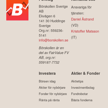
Börskollen Sverige
Ansvariga för
AB
tjänsten:
Ekvägen 6
Daniel Åstrand
141 30 Huddinge
(VD)
Sverige
Org.nr: 559236-
Kristoffer Matsson
5141
(IT)
info@borskollen.se
Börskollen är en
del av FairValue FV
AB, org.nr:
559187-7732
Investera
Aktier & Fonder
Börsen idag
Aktietips
Aktier för nybörjare
Investmentbolag
Fonder för nybörjare
Fondrobotar
Ränta på ränta
Bästa fonderna