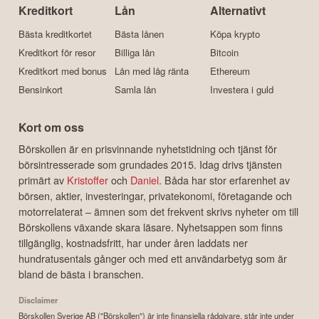
Kreditkort
Lån
Alternativt
Bästa kreditkortet
Bästa lånen
Köpa krypto
Kreditkort för resor
Billiga lån
Bitcoin
Kreditkort med bonus
Lån med låg ränta
Ethereum
Bensinkort
Samla lån
Investera i guld
Kort om oss
Börskollen är en prisvinnande nyhetstidning och tjänst för
börsintresserade som grundades 2015. Idag drivs tjänsten
primärt av
Kristoffer
och
Daniel
. Båda har stor erfarenhet av
börsen, aktier, investeringar, privatekonomi, företagande och
motorrelaterat – ämnen som det frekvent skrivs nyheter om till
Börskollens växande skara läsare. Nyhetsappen som finns
tillgänglig, kostnadsfritt, har under åren laddats ner
hundratusentals gånger och med ett användarbetyg som är
bland de bästa i branschen.
Disclaimer
Börskollen Sverige AB ("Börskollen") är inte finansiella rådgivare, står inte under