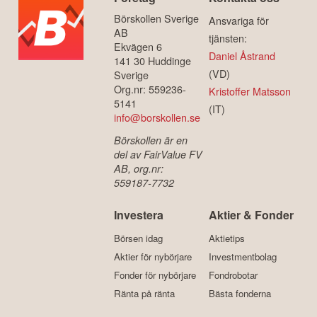
Börskollen Sverige
Ansvariga för
AB
tjänsten:
Ekvägen 6
Daniel Åstrand
141 30 Huddinge
(VD)
Sverige
Org.nr: 559236-
Kristoffer Matsson
5141
(IT)
info@borskollen.se
Börskollen är en
del av FairValue FV
AB, org.nr:
559187-7732
Investera
Aktier & Fonder
Börsen idag
Aktietips
Aktier för nybörjare
Investmentbolag
Fonder för nybörjare
Fondrobotar
Ränta på ränta
Bästa fonderna