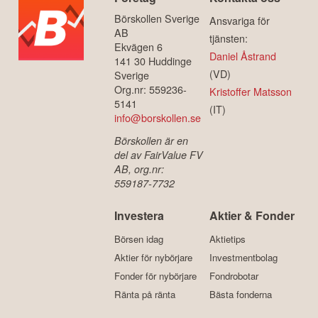
Börskollen Sverige
Ansvariga för
AB
tjänsten:
Ekvägen 6
Daniel Åstrand
141 30 Huddinge
(VD)
Sverige
Org.nr: 559236-
Kristoffer Matsson
5141
(IT)
info@borskollen.se
Börskollen är en
del av FairValue FV
AB, org.nr:
559187-7732
Investera
Aktier & Fonder
Börsen idag
Aktietips
Aktier för nybörjare
Investmentbolag
Fonder för nybörjare
Fondrobotar
Ränta på ränta
Bästa fonderna