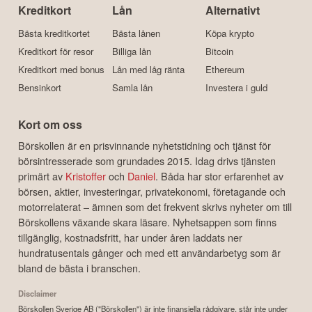
Kreditkort
Lån
Alternativt
Bästa kreditkortet
Bästa lånen
Köpa krypto
Kreditkort för resor
Billiga lån
Bitcoin
Kreditkort med bonus
Lån med låg ränta
Ethereum
Bensinkort
Samla lån
Investera i guld
Kort om oss
Börskollen är en prisvinnande nyhetstidning och tjänst för
börsintresserade som grundades 2015. Idag drivs tjänsten
primärt av
Kristoffer
och
Daniel
. Båda har stor erfarenhet av
börsen, aktier, investeringar, privatekonomi, företagande och
motorrelaterat – ämnen som det frekvent skrivs nyheter om till
Börskollens växande skara läsare. Nyhetsappen som finns
tillgänglig, kostnadsfritt, har under åren laddats ner
hundratusentals gånger och med ett användarbetyg som är
bland de bästa i branschen.
Disclaimer
Börskollen Sverige AB ("Börskollen") är inte finansiella rådgivare, står inte under