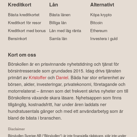
Kreditkort
Lån
Alternativt
Bästa kreditkortet
Bästa lånen
Köpa krypto
Kreditkort för resor
Billiga lån
Bitcoin
Kreditkort med bonus
Lån med låg ränta
Ethereum
Bensinkort
Samla lån
Investera i guld
Kort om oss
Börskollen är en prisvinnande nyhetstidning och tjänst för
börsintresserade som grundades 2015. Idag drivs tjänsten
primärt av
Kristoffer
och
Daniel
. Båda har stor erfarenhet av
börsen, aktier, investeringar, privatekonomi, företagande och
motorrelaterat – ämnen som det frekvent skrivs nyheter om till
Börskollens växande skara läsare. Nyhetsappen som finns
tillgänglig, kostnadsfritt, har under åren laddats ner
hundratusentals gånger och med ett användarbetyg som är
bland de bästa i branschen.
Disclaimer
Börskollen Sverige AB ("Börskollen") är inte finansiella rådgivare, står inte under