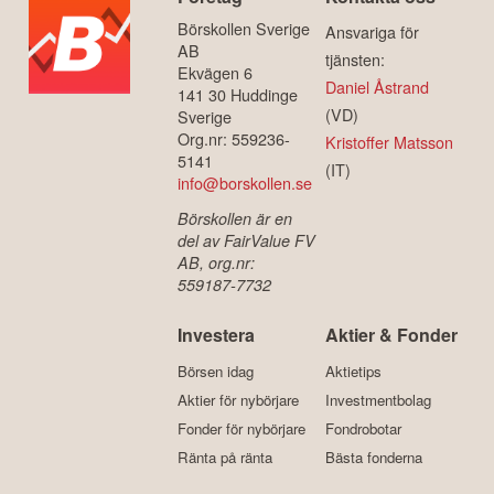
Börskollen Sverige
Ansvariga för
AB
tjänsten:
Ekvägen 6
Daniel Åstrand
141 30 Huddinge
(VD)
Sverige
Org.nr: 559236-
Kristoffer Matsson
5141
(IT)
info@borskollen.se
Börskollen är en
del av FairValue FV
AB, org.nr:
559187-7732
Investera
Aktier & Fonder
Börsen idag
Aktietips
Aktier för nybörjare
Investmentbolag
Fonder för nybörjare
Fondrobotar
Ränta på ränta
Bästa fonderna