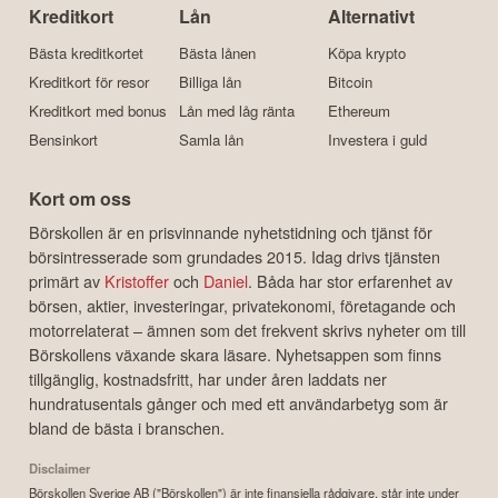
Kreditkort
Lån
Alternativt
Bästa kreditkortet
Bästa lånen
Köpa krypto
Kreditkort för resor
Billiga lån
Bitcoin
Kreditkort med bonus
Lån med låg ränta
Ethereum
Bensinkort
Samla lån
Investera i guld
Kort om oss
Börskollen är en prisvinnande nyhetstidning och tjänst för
börsintresserade som grundades 2015. Idag drivs tjänsten
primärt av
Kristoffer
och
Daniel
. Båda har stor erfarenhet av
börsen, aktier, investeringar, privatekonomi, företagande och
motorrelaterat – ämnen som det frekvent skrivs nyheter om till
Börskollens växande skara läsare. Nyhetsappen som finns
tillgänglig, kostnadsfritt, har under åren laddats ner
hundratusentals gånger och med ett användarbetyg som är
bland de bästa i branschen.
Disclaimer
Börskollen Sverige AB ("Börskollen") är inte finansiella rådgivare, står inte under