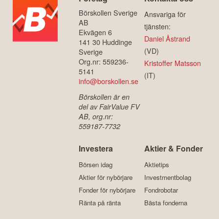
Börskollen Sverige
Ansvariga för
AB
tjänsten:
Ekvägen 6
Daniel Åstrand
141 30 Huddinge
(VD)
Sverige
Org.nr: 559236-
Kristoffer Matsson
5141
(IT)
info@borskollen.se
Börskollen är en
del av FairValue FV
AB, org.nr:
559187-7732
Investera
Aktier & Fonder
Börsen idag
Aktietips
Aktier för nybörjare
Investmentbolag
Fonder för nybörjare
Fondrobotar
Ränta på ränta
Bästa fonderna