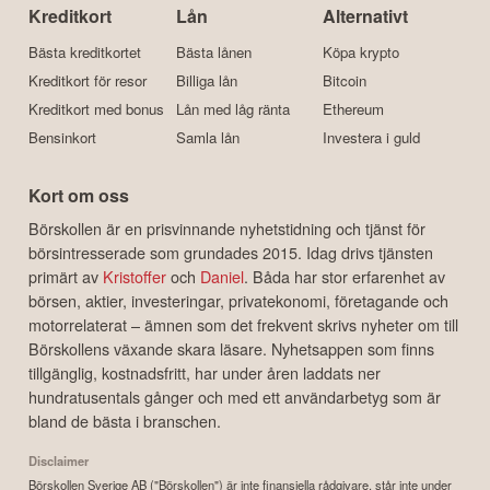
Kreditkort
Lån
Alternativt
Bästa kreditkortet
Bästa lånen
Köpa krypto
Kreditkort för resor
Billiga lån
Bitcoin
Kreditkort med bonus
Lån med låg ränta
Ethereum
Bensinkort
Samla lån
Investera i guld
Kort om oss
Börskollen är en prisvinnande nyhetstidning och tjänst för
börsintresserade som grundades 2015. Idag drivs tjänsten
primärt av
Kristoffer
och
Daniel
. Båda har stor erfarenhet av
börsen, aktier, investeringar, privatekonomi, företagande och
motorrelaterat – ämnen som det frekvent skrivs nyheter om till
Börskollens växande skara läsare. Nyhetsappen som finns
tillgänglig, kostnadsfritt, har under åren laddats ner
hundratusentals gånger och med ett användarbetyg som är
bland de bästa i branschen.
Disclaimer
Börskollen Sverige AB ("Börskollen") är inte finansiella rådgivare, står inte under