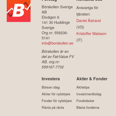
Börskollen Sverige
Ansvariga för
AB
tjänsten:
Ekvägen 6
Daniel Åstrand
141 30 Huddinge
(VD)
Sverige
Org.nr: 559236-
Kristoffer Matsson
5141
(IT)
info@borskollen.se
Börskollen är en
del av FairValue FV
AB, org.nr:
559187-7732
Investera
Aktier & Fonder
Börsen idag
Aktietips
Aktier för nybörjare
Investmentbolag
Fonder för nybörjare
Fondrobotar
Ränta på ränta
Bästa fonderna