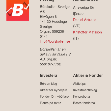
Börskollen Sverige
Ansvariga för
AB
tjänsten:
Ekvägen 6
Daniel Åstrand
141 30 Huddinge
(VD)
Sverige
Org.nr: 559236-
Kristoffer Matsson
5141
(IT)
info@borskollen.se
Börskollen är en
del av FairValue FV
AB, org.nr:
559187-7732
Investera
Aktier & Fonder
Börsen idag
Aktietips
Aktier för nybörjare
Investmentbolag
Fonder för nybörjare
Fondrobotar
Ränta på ränta
Bästa fonderna