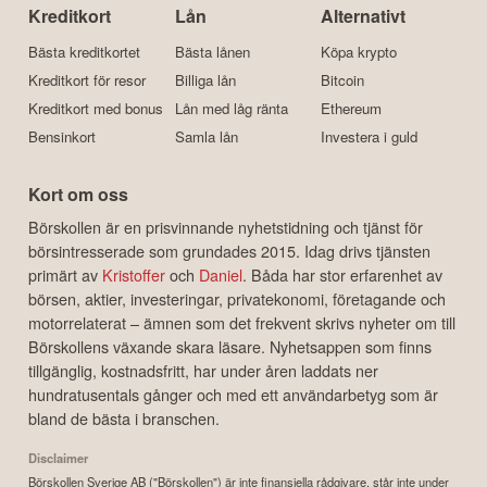
Kreditkort
Lån
Alternativt
Bästa kreditkortet
Bästa lånen
Köpa krypto
Kreditkort för resor
Billiga lån
Bitcoin
Kreditkort med bonus
Lån med låg ränta
Ethereum
Bensinkort
Samla lån
Investera i guld
Kort om oss
Börskollen är en prisvinnande nyhetstidning och tjänst för
börsintresserade som grundades 2015. Idag drivs tjänsten
primärt av
Kristoffer
och
Daniel
. Båda har stor erfarenhet av
börsen, aktier, investeringar, privatekonomi, företagande och
motorrelaterat – ämnen som det frekvent skrivs nyheter om till
Börskollens växande skara läsare. Nyhetsappen som finns
tillgänglig, kostnadsfritt, har under åren laddats ner
hundratusentals gånger och med ett användarbetyg som är
bland de bästa i branschen.
Disclaimer
Börskollen Sverige AB ("Börskollen") är inte finansiella rådgivare, står inte under