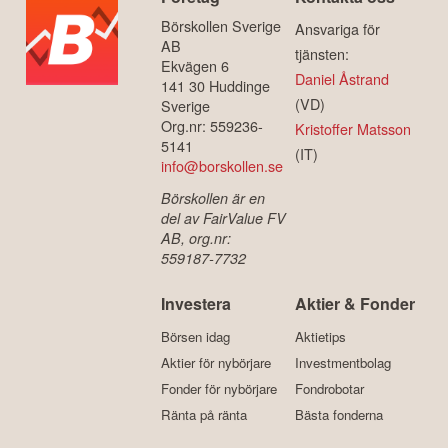
Börskollen Sverige
Ansvariga för
AB
tjänsten:
Ekvägen 6
Daniel Åstrand
141 30 Huddinge
(VD)
Sverige
Org.nr: 559236-
Kristoffer Matsson
5141
(IT)
info@borskollen.se
Börskollen är en
del av FairValue FV
AB, org.nr:
559187-7732
Investera
Aktier & Fonder
Börsen idag
Aktietips
Aktier för nybörjare
Investmentbolag
Fonder för nybörjare
Fondrobotar
Ränta på ränta
Bästa fonderna