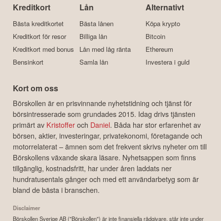
Kreditkort
Lån
Alternativt
Bästa kreditkortet
Bästa lånen
Köpa krypto
Kreditkort för resor
Billiga lån
Bitcoin
Kreditkort med bonus
Lån med låg ränta
Ethereum
Bensinkort
Samla lån
Investera i guld
Kort om oss
Börskollen är en prisvinnande nyhetstidning och tjänst för
börsintresserade som grundades 2015. Idag drivs tjänsten
primärt av
Kristoffer
och
Daniel
. Båda har stor erfarenhet av
börsen, aktier, investeringar, privatekonomi, företagande och
motorrelaterat – ämnen som det frekvent skrivs nyheter om till
Börskollens växande skara läsare. Nyhetsappen som finns
tillgänglig, kostnadsfritt, har under åren laddats ner
hundratusentals gånger och med ett användarbetyg som är
bland de bästa i branschen.
Disclaimer
Börskollen Sverige AB ("Börskollen") är inte finansiella rådgivare, står inte under