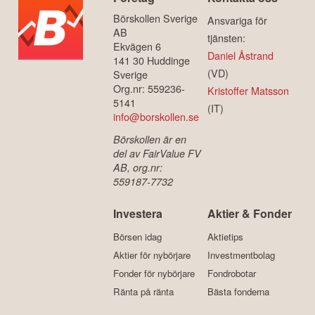
Börskollen Sverige
Ansvariga för
AB
tjänsten:
Ekvägen 6
Daniel Åstrand
141 30 Huddinge
(VD)
Sverige
Org.nr: 559236-
Kristoffer Matsson
5141
(IT)
info@borskollen.se
Börskollen är en
del av FairValue FV
AB, org.nr:
559187-7732
Investera
Aktier & Fonder
Börsen idag
Aktietips
Aktier för nybörjare
Investmentbolag
Fonder för nybörjare
Fondrobotar
Ränta på ränta
Bästa fonderna