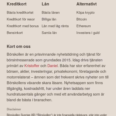
Kreditkort
Lån
Alternativt
Bästa kreditkortet
Bästa lånen
Köpa krypto
Kreditkort för resor
Billiga lån
Bitcoin
Kreditkort med bonus
Lån med låg ränta
Ethereum
Bensinkort
Samla lån
Investera i guld
Kort om oss
Börskollen är en prisvinnande nyhetstidning och tjänst för
börsintresserade som grundades 2015. Idag drivs tjänsten
primärt av
Kristoffer
och
Daniel
. Båda har stor erfarenhet av
börsen, aktier, investeringar, privatekonomi, företagande och
motorrelaterat – ämnen som det frekvent skrivs nyheter om till
Börskollens växande skara läsare. Nyhetsappen som finns
tillgänglig, kostnadsfritt, har under åren laddats ner
hundratusentals gånger och med ett användarbetyg som är
bland de bästa i branschen.
Disclaimer
Börskollen Sverige AB ("Börskollen") är inte finansiella rådgivare, står inte under