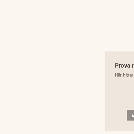
Prova 
Här hitta
B