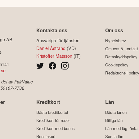
Kontakta oss
Om oss
ige AB
Ansvariga för tjänsten:
Nyhetsbrev
Daniel Åstrand
(VD)
Om oss & kontakt
e
Kristoffer Matsson
(IT)
Dataskyddspolicy
-5141
Cookiepolicy
.se
Redaktionell polic
 del av FairValue
 559187-7732
er
Kreditkort
Lån
Bästa kreditkortet
Bästa lånen
Kreditkort för resor
Billiga lån
Kreditkort med bonus
Lån med låg ränta
Bensinkort
Samla lån