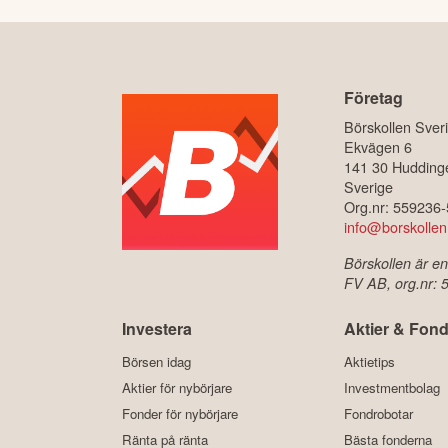
Företag
Börskollen Sver
Ekvägen 6
141 30 Hudding
Sverige
Org.nr: 559236
info@borskollen
Börskollen är en
FV AB, org.nr:
Investera
Aktier & Fond
Börsen idag
Aktietips
Aktier för nybörjare
Investmentbolag
Fonder för nybörjare
Fondrobotar
Ränta på ränta
Bästa fonderna