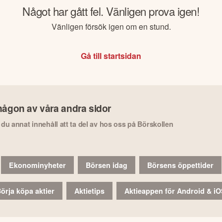
Något har gått fel. Vänligen prova igen!
Vänligen försök igen om en stund.
Gå till startsidan
någon av våra andra sidor
r du annat innehåll att ta del av hos oss på Börskollen
Ekonominyheter
Börsen idag
Börsens öppettider
örja köpa aktier
Aktietips
Aktieappen för Android & i