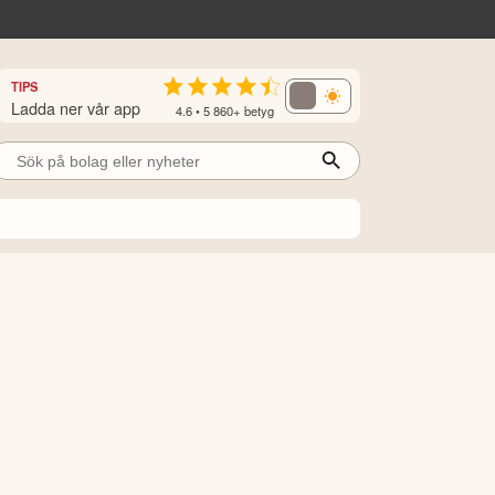
TIPS
Ladda ner vår app
4.6 • 5 860+ betyg