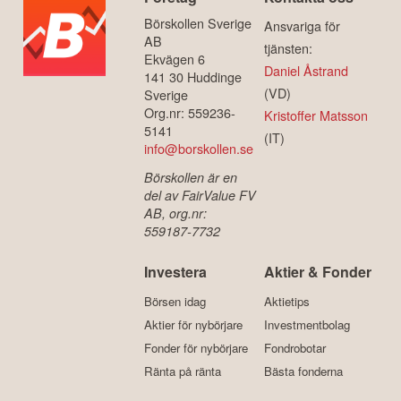
Börskollen Sverige
Ansvariga för
AB
tjänsten:
Ekvägen 6
Daniel Åstrand
141 30 Huddinge
(VD)
Sverige
Org.nr: 559236-
Kristoffer Matsson
5141
(IT)
info@borskollen.se
Börskollen är en
del av FairValue FV
AB, org.nr:
559187-7732
Investera
Aktier & Fonder
Börsen idag
Aktietips
Aktier för nybörjare
Investmentbolag
Fonder för nybörjare
Fondrobotar
Ränta på ränta
Bästa fonderna