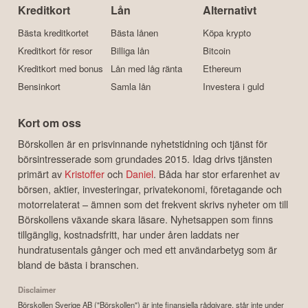
Kreditkort
Lån
Alternativt
Bästa kreditkortet
Bästa lånen
Köpa krypto
Kreditkort för resor
Billiga lån
Bitcoin
Kreditkort med bonus
Lån med låg ränta
Ethereum
Bensinkort
Samla lån
Investera i guld
Kort om oss
Börskollen är en prisvinnande nyhetstidning och tjänst för
börsintresserade som grundades 2015. Idag drivs tjänsten
primärt av
Kristoffer
och
Daniel
. Båda har stor erfarenhet av
börsen, aktier, investeringar, privatekonomi, företagande och
motorrelaterat – ämnen som det frekvent skrivs nyheter om till
Börskollens växande skara läsare. Nyhetsappen som finns
tillgänglig, kostnadsfritt, har under åren laddats ner
hundratusentals gånger och med ett användarbetyg som är
bland de bästa i branschen.
Disclaimer
Börskollen Sverige AB ("Börskollen") är inte finansiella rådgivare, står inte under