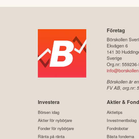
Företag
Börskollen Sver
Ekvägen 6
141 30 Hudding
Sverige
Org.nr: 559236
info@borskollen
Börskollen är en
FV AB, org.nr:
Investera
Aktier & Fond
Börsen idag
Aktietips
Aktier för nybörjare
Investmentbolag
Fonder för nybörjare
Fondrobotar
Ränta på ränta
Bästa fonderna