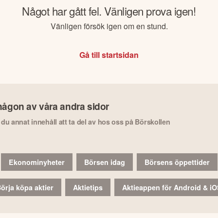
Något har gått fel. Vänligen prova igen!
Vänligen försök igen om en stund.
Gå till startsidan
någon av våra andra sidor
r du annat innehåll att ta del av hos oss på Börskollen
Ekonominyheter
Börsen idag
Börsens öppettider
örja köpa aktier
Aktietips
Aktieappen för Android & i