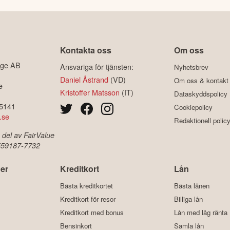
Kontakta oss
Om oss
ige AB
Ansvariga för tjänsten:
Nyhetsbrev
Daniel Åstrand
(VD)
Om oss & kontakt
e
Kristoffer Matsson
(IT)
Dataskyddspolicy
-5141
Cookiepolicy
.se
Redaktionell polic
 del av FairValue
 559187-7732
er
Kreditkort
Lån
Bästa kreditkortet
Bästa lånen
Kreditkort för resor
Billiga lån
Kreditkort med bonus
Lån med låg ränta
Bensinkort
Samla lån