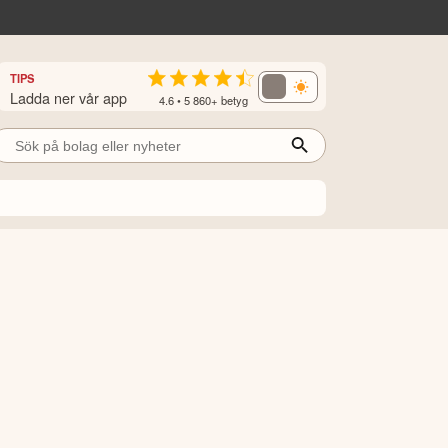
TIPS
Ladda ner vår app
4.6 • 5 860+ betyg