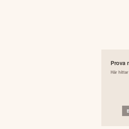
Prova 
Här hitta
B