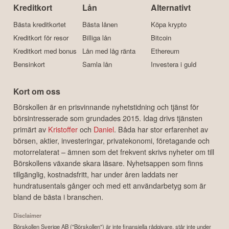
Kreditkort
Lån
Alternativt
Bästa kreditkortet
Bästa lånen
Köpa krypto
Kreditkort för resor
Billiga lån
Bitcoin
Kreditkort med bonus
Lån med låg ränta
Ethereum
Bensinkort
Samla lån
Investera i guld
Kort om oss
Börskollen är en prisvinnande nyhetstidning och tjänst för
börsintresserade som grundades 2015. Idag drivs tjänsten
primärt av
Kristoffer
och
Daniel
. Båda har stor erfarenhet av
börsen, aktier, investeringar, privatekonomi, företagande och
motorrelaterat – ämnen som det frekvent skrivs nyheter om till
Börskollens växande skara läsare. Nyhetsappen som finns
tillgänglig, kostnadsfritt, har under åren laddats ner
hundratusentals gånger och med ett användarbetyg som är
bland de bästa i branschen.
Disclaimer
Börskollen Sverige AB ("Börskollen") är inte finansiella rådgivare, står inte under