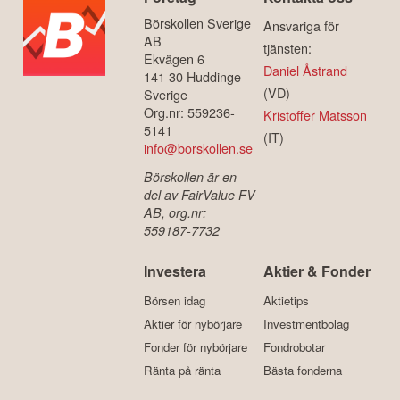
Börskollen Sverige
Ansvariga för
AB
tjänsten:
Ekvägen 6
Daniel Åstrand
141 30 Huddinge
(VD)
Sverige
Org.nr: 559236-
Kristoffer Matsson
5141
(IT)
info@borskollen.se
Börskollen är en
del av FairValue FV
AB, org.nr:
559187-7732
Investera
Aktier & Fonder
Börsen idag
Aktietips
Aktier för nybörjare
Investmentbolag
Fonder för nybörjare
Fondrobotar
Ränta på ränta
Bästa fonderna