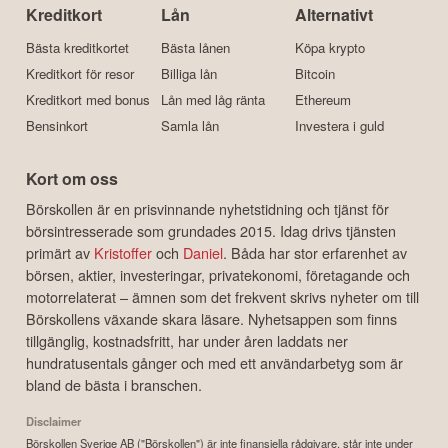
Kreditkort
Lån
Alternativt
Bästa kreditkortet
Bästa lånen
Köpa krypto
Kreditkort för resor
Billiga lån
Bitcoin
Kreditkort med bonus
Lån med låg ränta
Ethereum
Bensinkort
Samla lån
Investera i guld
Kort om oss
Börskollen är en prisvinnande nyhetstidning och tjänst för
börsintresserade som grundades 2015. Idag drivs tjänsten
primärt av
Kristoffer
och
Daniel
. Båda har stor erfarenhet av
börsen, aktier, investeringar, privatekonomi, företagande och
motorrelaterat – ämnen som det frekvent skrivs nyheter om till
Börskollens växande skara läsare. Nyhetsappen som finns
tillgänglig, kostnadsfritt, har under åren laddats ner
hundratusentals gånger och med ett användarbetyg som är
bland de bästa i branschen.
Disclaimer
Börskollen Sverige AB ("Börskollen") är inte finansiella rådgivare, står inte under