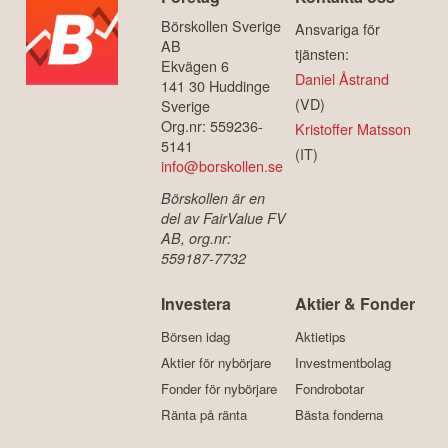
Börskollen Sverige
Ansvariga för
AB
tjänsten:
Ekvägen 6
Daniel Åstrand
141 30 Huddinge
(VD)
Sverige
Org.nr: 559236-
Kristoffer Matsson
5141
(IT)
info@borskollen.se
Börskollen är en
del av FairValue FV
AB, org.nr:
559187-7732
Investera
Aktier & Fonder
Börsen idag
Aktietips
Aktier för nybörjare
Investmentbolag
Fonder för nybörjare
Fondrobotar
Ränta på ränta
Bästa fonderna