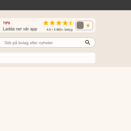
TIPS
Ladda ner vår app
4.6 • 5 860+ betyg