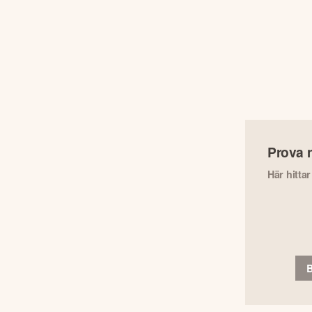
Prova 
Här hitta
B