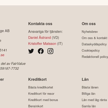
Kontakta oss
Om oss
ige AB
Ansvariga för tjänsten:
Nyhetsbrev
Daniel Åstrand
(VD)
Om oss & kontakt
e
Kristoffer Matsson
(IT)
Dataskyddspolicy
-5141
Cookiepolicy
.se
Redaktionell polic
 del av FairValue
 559187-7732
er
Kreditkort
Lån
Bästa kreditkortet
Bästa lånen
Kreditkort för resor
Billiga lån
Kreditkort med bonus
Lån med låg ränta
Bensinkort
Samla lån