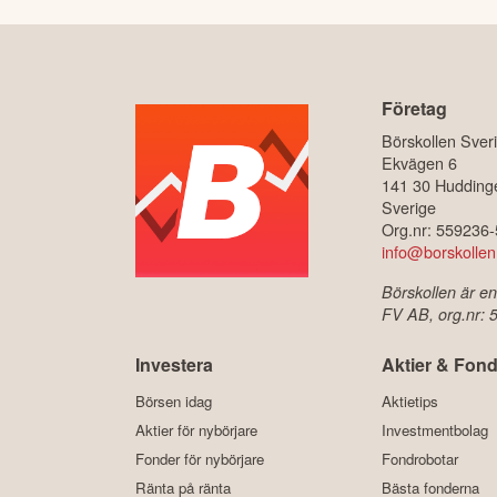
Företag
Börskollen Sver
Ekvägen 6
141 30 Hudding
Sverige
Org.nr: 559236
info@borskollen
Börskollen är en
FV AB, org.nr:
Investera
Aktier & Fond
Börsen idag
Aktietips
Aktier för nybörjare
Investmentbolag
Fonder för nybörjare
Fondrobotar
Ränta på ränta
Bästa fonderna