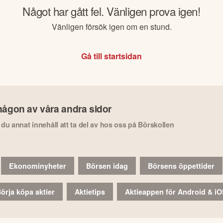
Något har gått fel. Vänligen prova igen!
Vänligen försök igen om en stund.
Gå till startsidan
någon av våra andra sidor
r du annat innehåll att ta del av hos oss på Börskollen
Ekonominyheter
Börsen idag
Börsens öppettider
örja köpa aktier
Aktietips
Aktieappen för Android & i