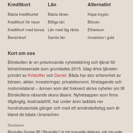
Kreditkort
Lån
Alternativt
Bästa kreditkortet
Bästa lånen
Köpa krypto
Kreditkort för resor
Billiga lån
Bitcoin
Kreditkort med bonus
Lån med låg ränta
Ethereum
Bensinkort
Samla lån
Investera i guld
Kort om oss
Börskollen är en prisvinnande nyhetstidning och tjänst för
börsintresserade som grundades 2015. Idag drivs tjänsten
primärt av
Kristoffer
och
Daniel
. Båda har stor erfarenhet av
börsen, aktier, investeringar, privatekonomi, företagande och
motorrelaterat – ämnen som det frekvent skrivs nyheter om till
Börskollens växande skara läsare. Nyhetsappen som finns
tillgänglig, kostnadsfritt, har under åren laddats ner
hundratusentals gånger och med ett användarbetyg som är
bland de bästa i branschen.
Disclaimer
Börskollen Sverige AB ("Börskollen") är inte finansiella rådgivare, står inte under