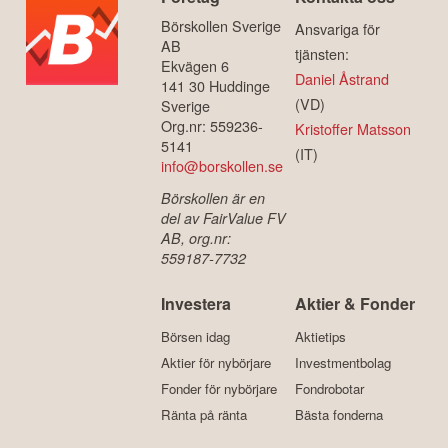
Börskollen Sverige
Ansvariga för
AB
tjänsten:
Ekvägen 6
Daniel Åstrand
141 30 Huddinge
(VD)
Sverige
Org.nr: 559236-
Kristoffer Matsson
5141
(IT)
info@borskollen.se
Börskollen är en
del av FairValue FV
AB, org.nr:
559187-7732
Investera
Aktier & Fonder
Börsen idag
Aktietips
Aktier för nybörjare
Investmentbolag
Fonder för nybörjare
Fondrobotar
Ränta på ränta
Bästa fonderna