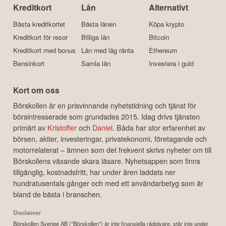
Kreditkort
Lån
Alternativt
Bästa kreditkortet
Bästa lånen
Köpa krypto
Kreditkort för resor
Billiga lån
Bitcoin
Kreditkort med bonus
Lån med låg ränta
Ethereum
Bensinkort
Samla lån
Investera i guld
Kort om oss
Börskollen är en prisvinnande nyhetstidning och tjänst för
börsintresserade som grundades 2015. Idag drivs tjänsten
primärt av
Kristoffer
och
Daniel
. Båda har stor erfarenhet av
börsen, aktier, investeringar, privatekonomi, företagande och
motorrelaterat – ämnen som det frekvent skrivs nyheter om till
Börskollens växande skara läsare. Nyhetsappen som finns
tillgänglig, kostnadsfritt, har under åren laddats ner
hundratusentals gånger och med ett användarbetyg som är
bland de bästa i branschen.
Disclaimer
Börskollen Sverige AB ("Börskollen") är inte finansiella rådgivare, står inte under