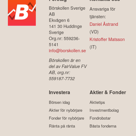
Börskollen Sverige
Ansvariga för
AB
tjänsten:
Ekvägen 6
Daniel Åstrand
141 30 Huddinge
(VD)
Sverige
Org.nr: 559236-
Kristoffer Matsson
5141
(IT)
info@borskollen.se
Börskollen är en
del av FairValue FV
AB, org.nr:
559187-7732
Investera
Aktier & Fonder
Börsen idag
Aktietips
Aktier för nybörjare
Investmentbolag
Fonder för nybörjare
Fondrobotar
Ränta på ränta
Bästa fonderna