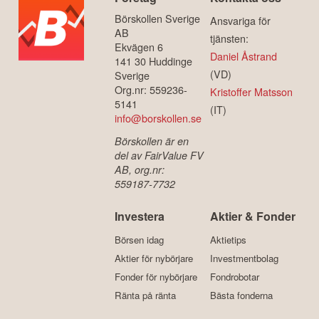
Börskollen Sverige
Ansvariga för
AB
tjänsten:
Ekvägen 6
Daniel Åstrand
141 30 Huddinge
(VD)
Sverige
Org.nr: 559236-
Kristoffer Matsson
5141
(IT)
info@borskollen.se
Börskollen är en
del av FairValue FV
AB, org.nr:
559187-7732
Investera
Aktier & Fonder
Börsen idag
Aktietips
Aktier för nybörjare
Investmentbolag
Fonder för nybörjare
Fondrobotar
Ränta på ränta
Bästa fonderna