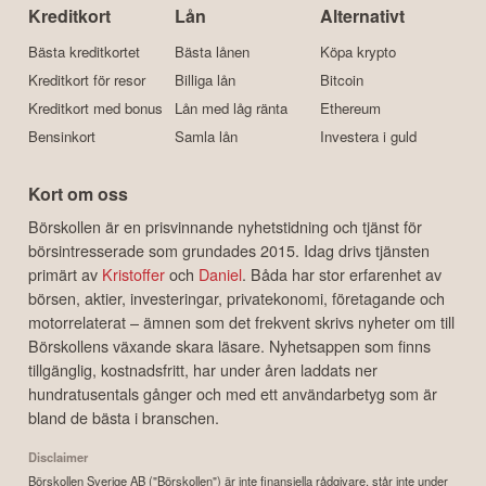
Kreditkort
Lån
Alternativt
Bästa kreditkortet
Bästa lånen
Köpa krypto
Kreditkort för resor
Billiga lån
Bitcoin
Kreditkort med bonus
Lån med låg ränta
Ethereum
Bensinkort
Samla lån
Investera i guld
Kort om oss
Börskollen är en prisvinnande nyhetstidning och tjänst för
börsintresserade som grundades 2015. Idag drivs tjänsten
primärt av
Kristoffer
och
Daniel
. Båda har stor erfarenhet av
börsen, aktier, investeringar, privatekonomi, företagande och
motorrelaterat – ämnen som det frekvent skrivs nyheter om till
Börskollens växande skara läsare. Nyhetsappen som finns
tillgänglig, kostnadsfritt, har under åren laddats ner
hundratusentals gånger och med ett användarbetyg som är
bland de bästa i branschen.
Disclaimer
Börskollen Sverige AB ("Börskollen") är inte finansiella rådgivare, står inte under