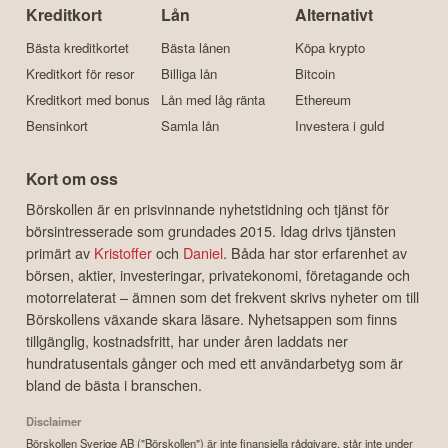
Kreditkort
Lån
Alternativt
Bästa kreditkortet
Bästa lånen
Köpa krypto
Kreditkort för resor
Billiga lån
Bitcoin
Kreditkort med bonus
Lån med låg ränta
Ethereum
Bensinkort
Samla lån
Investera i guld
Kort om oss
Börskollen är en prisvinnande nyhetstidning och tjänst för
börsintresserade som grundades 2015. Idag drivs tjänsten
primärt av
Kristoffer
och
Daniel
. Båda har stor erfarenhet av
börsen, aktier, investeringar, privatekonomi, företagande och
motorrelaterat – ämnen som det frekvent skrivs nyheter om till
Börskollens växande skara läsare. Nyhetsappen som finns
tillgänglig, kostnadsfritt, har under åren laddats ner
hundratusentals gånger och med ett användarbetyg som är
bland de bästa i branschen.
Disclaimer
Börskollen Sverige AB ("Börskollen") är inte finansiella rådgivare, står inte under