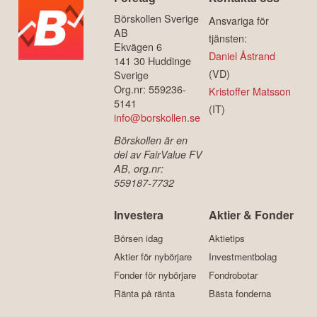
Börskollen Sverige
Ansvariga för
AB
tjänsten:
Ekvägen 6
Daniel Åstrand
141 30 Huddinge
(VD)
Sverige
Org.nr: 559236-
Kristoffer Matsson
5141
(IT)
info@borskollen.se
Börskollen är en
del av FairValue FV
AB, org.nr:
559187-7732
Investera
Aktier & Fonder
Börsen idag
Aktietips
Aktier för nybörjare
Investmentbolag
Fonder för nybörjare
Fondrobotar
Ränta på ränta
Bästa fonderna