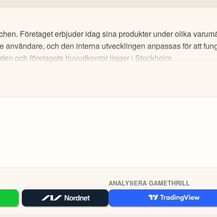
d de flesta betal- och kreditkorten, via banköverföring (välj Trustly) o
I och kan därför innehålla förenklingar eller sakna viss information. I
agets fullständiga kvartalsrapport innan du fattar investeringsbeslut. Hist
ningslistor för de tillgångar du vill följa, kika in andra investerarprofile
ller andra förbättringsförslag i materialet är du välkommen att
konta
chen. Företaget erbjuder idag sina produkter under olika varum
 användare, och den interna utvecklingen anpassas för att funger
åväl lokala aktier som globala. Sök fram det instrument du vill handla (
ev. önskad hävstång och ta sen önskad position.
den och företagets huvudkontor ligger i Stockholm.
 finns mycket information för att utvecklas, däribland utbildningskurs
arforum.
O
KOPIER
 Värdet på dina investeringar kan gå upp eller ner. Du riskerar ditt kapital.
ANALYSERA GAMETHRILL