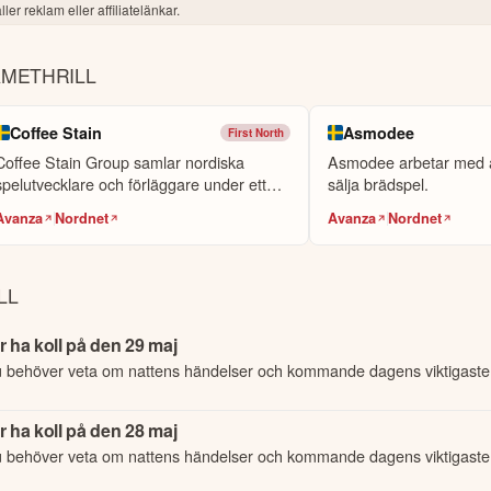
ler reklam eller affiliatelänkar.
AMETHRILL
Coffee Stain
Asmodee
First North
Coffee Stain Group samlar nordiska
Asmodee arbetar med a
spelutvecklare och förläggare under ett
sälja brädspel.
ak, ...
Avanza
Nordnet
Avanza
Nordnet
LL
 ha koll på den 29 maj
u behöver veta om nattens händelser och kommande dagens viktigaste
 ha koll på den 28 maj
u behöver veta om nattens händelser och kommande dagens viktigaste