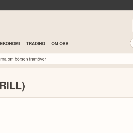
TEKONOMI
TRADING
OM OSS
rterna om börsen framöver
HRILL)