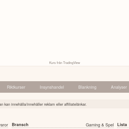
Kurs från TradingView
Riktkurser
Insynshandel
Blankning
Analyser
n kan innehålla/innehåller reklam eller affiliatelänkar.
varor
Bransch
Gaming & Spel
Lista