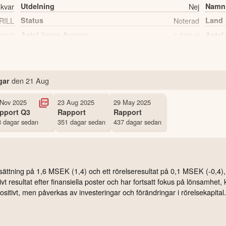
 kvar
Utdelning
Nej
Namn
RILL
Status
Noterad
Land
2019
Antal ägare Avanza
1,582 st
Antal
den
21 Aug
gar
 Nov 2025
23 Aug 2025
29 May 2025
pport
Q3
Rapport
Rapport
 dagar sedan
351 dagar sedan
437 dagar sedan
ttning på 1,6 MSEK (1,4) och ett rörelseresultat på 0,1 MSEK (-0,4), vi
t resultat efter finansiella poster och har fortsatt fokus på lönsamhet,
itivt, men påverkas av investeringar och förändringar i rörelsekapital.