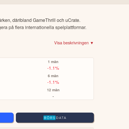
ch PayPal.
nnehållet ska inte ses som investeringsråd
orisk avkastning är ingen garanti för
r för
CopyTrading
eller
Smart Portfolios
för
kta oss
.
ärken, däribland GameThrill och uCrate.
a på flera internationella spelplattformar.
t.ex Volvo-aktien eller Bitcoin), om du vill köpa
Visa beskrivningen ▼
er via eToro Academy, nyheter, smidiga verktyg
1 mån
A TOPPINVESTERARE
-1.1%
6 mån
-1.1%
12 mån
-