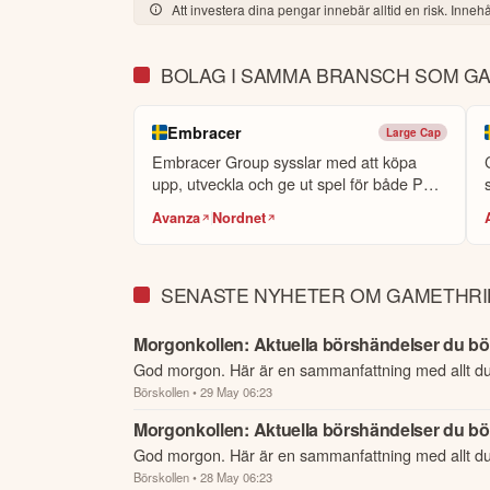
Att investera dina pengar innebär alltid en risk. Innehål
BOLAG I SAMMA BRANSCH SOM G
Embracer
Large Cap
Embracer Group sysslar med att köpa
upp, utveckla och ge ut spel för både PC
och...
t
Avanza
Nordnet
SENASTE NYHETER OM GAMETHRI
Morgonkollen: Aktuella börshändelser du bör
God morgon. Här är en sammanfattning med allt d
Börskollen
• 29 May 06:23
börsen.
Morgonkollen: Aktuella börshändelser du bör
God morgon. Här är en sammanfattning med allt d
Börskollen
• 28 May 06:23
börsen.