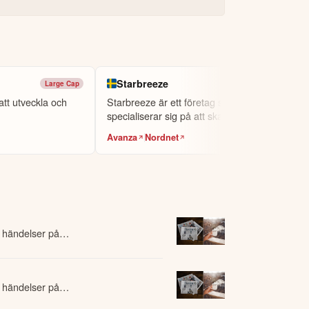
Starbreeze
Large Cap
Small Cap
tt utveckla och
Starbreeze är ett företag som
specialiserar sig på att skapa datorspel.
Avanza
Nordnet
 händelser på
 händelser på