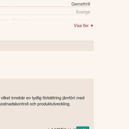
Gamethrill
Sverige
 ägare Nordnet
174 st
Visa fler ▼
lket innebär en tydlig förbättring jämfört med
 kostnadskontroll och produktutveckling.