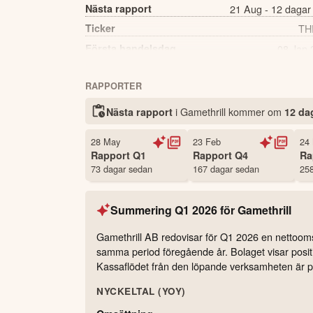
Nästa rapport
21 Aug - 12 dagar
Ticker
TH
Första handelsdag
08 Jan 
Källa:
Börsdata
RAPPORTER
i Gamethrill kommer
om
Nästa rapport
12 da
28 May
23 Feb
24
Rapport
Q1
Rapport
Q4
Ra
73 dagar sedan
167 dagar sedan
258
Summering
Q1 2026
för
Gamethrill
Gamethrill AB redovisar för Q1 2026 en nettoomsä
samma period föregående år. Bolaget visar positiv
Kassaflödet från den löpande verksamheten är pos
NYCKELTAL (YOY)