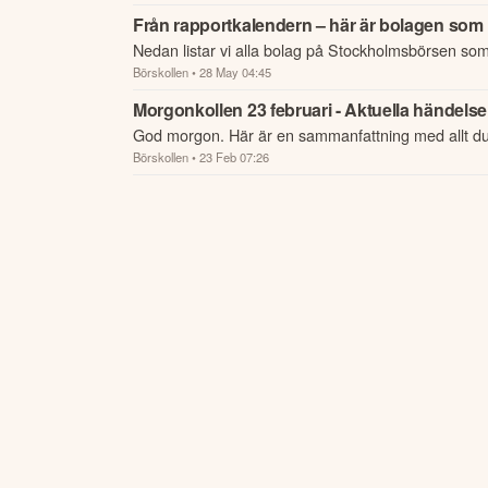
Från rapportkalendern – här är bolagen som 
Nedan listar vi alla bolag på Stockholmsbörsen som
Börskollen
• 28 May 04:45
Morgonkollen 23 februari - Aktuella händelser
God morgon. Här är en sammanfattning med allt d
Börskollen
• 23 Feb 07:26
börsen.