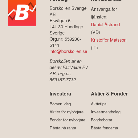
Börskollen Sverige
Ansvariga för
AB
tjänsten:
Ekvägen 6
Daniel Åstrand
141 30 Huddinge
(VD)
Sverige
Org.nr: 559236-
Kristoffer Matsson
5141
(IT)
info@borskollen.se
Börskollen är en
del av FairValue FV
AB, org.nr:
559187-7732
Investera
Aktier & Fonder
Börsen idag
Aktietips
Aktier för nybörjare
Investmentbolag
Fonder för nybörjare
Fondrobotar
Ränta på ränta
Bästa fonderna