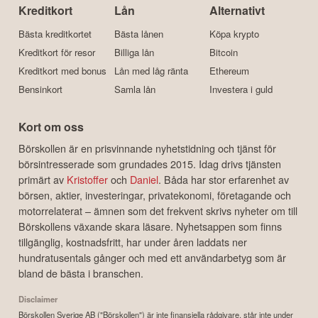
Kreditkort
Lån
Alternativt
Bästa kreditkortet
Bästa lånen
Köpa krypto
Kreditkort för resor
Billiga lån
Bitcoin
Kreditkort med bonus
Lån med låg ränta
Ethereum
Bensinkort
Samla lån
Investera i guld
Kort om oss
Börskollen är en prisvinnande nyhetstidning och tjänst för
börsintresserade som grundades 2015. Idag drivs tjänsten
primärt av
Kristoffer
och
Daniel
. Båda har stor erfarenhet av
börsen, aktier, investeringar, privatekonomi, företagande och
motorrelaterat – ämnen som det frekvent skrivs nyheter om till
Börskollens växande skara läsare. Nyhetsappen som finns
tillgänglig, kostnadsfritt, har under åren laddats ner
hundratusentals gånger och med ett användarbetyg som är
bland de bästa i branschen.
Disclaimer
Börskollen Sverige AB ("Börskollen") är inte finansiella rådgivare, står inte under