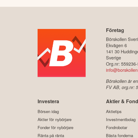
Företag
Börskollen Sver
Ekvägen 6
141 30 Hudding
Sverige
Org.nr: 559236
info@borskollen
Börskollen är en
FV AB, org.nr:
Investera
Aktier & Fond
Börsen idag
Aktietips
Aktier för nybörjare
Investmentbolag
Fonder för nybörjare
Fondrobotar
Ränta på ränta
Bästa fonderna