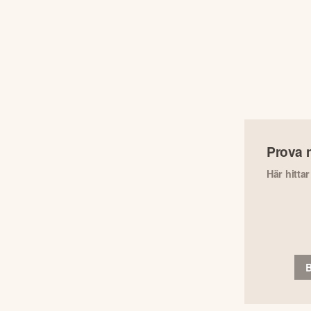
Prova 
Här hitta
B