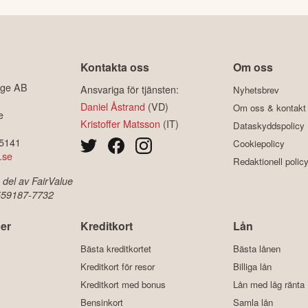
Kontakta oss
Om oss
ige AB
Ansvariga för tjänsten:
Nyhetsbrev
Daniel Åstrand
(VD)
Om oss & kontakt
e
Kristoffer Matsson
(IT)
Dataskyddspolicy
-5141
Cookiepolicy
.se
Redaktionell polic
 del av FairValue
 559187-7732
er
Kreditkort
Lån
Bästa kreditkortet
Bästa lånen
Kreditkort för resor
Billiga lån
Kreditkort med bonus
Lån med låg ränta
Bensinkort
Samla lån