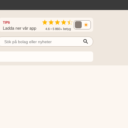
TIPS
Ladda ner vår app
4.6 • 5 860+ betyg