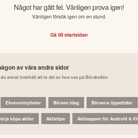
Något har gått fel. Vänligen prova igen!
Vänligen försök igen om en stund.
Gå till startsidan
någon av våra andra sidor
r du annat innehåll att ta del av hos oss på Börskollen
Ekonominyheter
Börsen idag
Börsens öppettider
örja köpa aktier
Aktietips
Aktieappen för Android & i