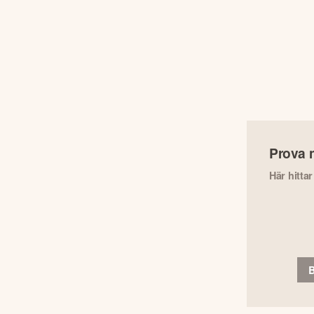
Prova 
Här hitta
B