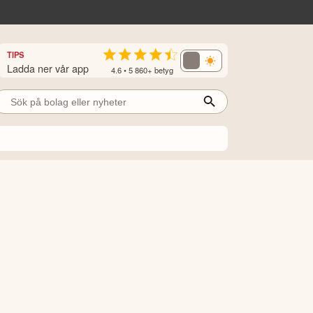
TIPS
Ladda ner vår app
4.6 • 5 860+ betyg