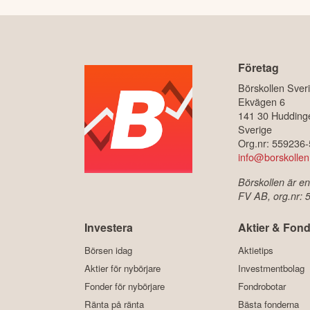
Företag
Börskollen Sver
Ekvägen 6
141 30 Hudding
Sverige
Org.nr: 559236
info@borskollen
Börskollen är en
FV AB, org.nr:
Investera
Aktier & Fond
Börsen idag
Aktietips
Aktier för nybörjare
Investmentbolag
Fonder för nybörjare
Fondrobotar
Ränta på ränta
Bästa fonderna