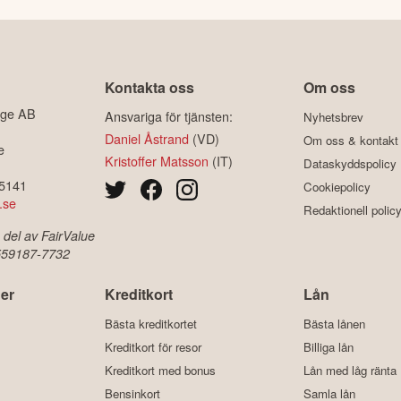
Kontakta oss
Om oss
ige AB
Ansvariga för tjänsten:
Nyhetsbrev
Daniel Åstrand
(VD)
Om oss & kontakt
e
Kristoffer Matsson
(IT)
Dataskyddspolicy
-5141
Cookiepolicy
.se
Redaktionell polic
 del av FairValue
 559187-7732
er
Kreditkort
Lån
Bästa kreditkortet
Bästa lånen
Kreditkort för resor
Billiga lån
Kreditkort med bonus
Lån med låg ränta
Bensinkort
Samla lån