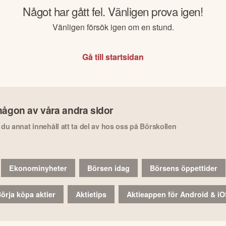
Något har gått fel. Vänligen prova igen!
Vänligen försök igen om en stund.
Gå till startsidan
någon av våra andra sidor
r du annat innehåll att ta del av hos oss på Börskollen
Ekonominyheter
Börsen idag
Börsens öppettider
örja köpa aktier
Aktietips
Aktieappen för Android & i