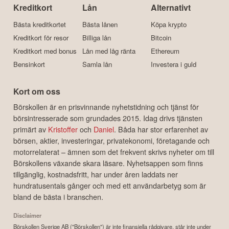
Kreditkort
Lån
Alternativt
Bästa kreditkortet
Bästa lånen
Köpa krypto
Kreditkort för resor
Billiga lån
Bitcoin
Kreditkort med bonus
Lån med låg ränta
Ethereum
Bensinkort
Samla lån
Investera i guld
Kort om oss
Börskollen är en prisvinnande nyhetstidning och tjänst för
börsintresserade som grundades 2015. Idag drivs tjänsten
primärt av
Kristoffer
och
Daniel
. Båda har stor erfarenhet av
börsen, aktier, investeringar, privatekonomi, företagande och
motorrelaterat – ämnen som det frekvent skrivs nyheter om till
Börskollens växande skara läsare. Nyhetsappen som finns
tillgänglig, kostnadsfritt, har under åren laddats ner
hundratusentals gånger och med ett användarbetyg som är
bland de bästa i branschen.
Disclaimer
Börskollen Sverige AB ("Börskollen") är inte finansiella rådgivare, står inte under