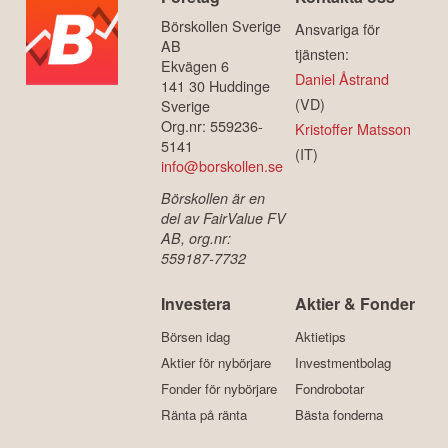
Börskollen Sverige
Ansvariga för
AB
tjänsten:
Ekvägen 6
Daniel Åstrand
141 30 Huddinge
(VD)
Sverige
Org.nr: 559236-
Kristoffer Matsson
5141
(IT)
info@borskollen.se
Börskollen är en
del av FairValue FV
AB, org.nr:
559187-7732
Investera
Aktier & Fonder
Börsen idag
Aktietips
Aktier för nybörjare
Investmentbolag
Fonder för nybörjare
Fondrobotar
Ränta på ränta
Bästa fonderna