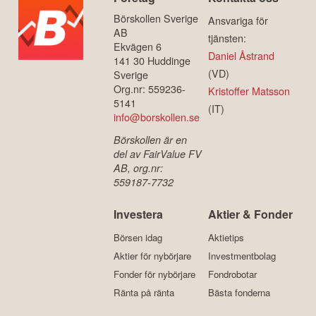
Börskollen Sverige
Ansvariga för
AB
tjänsten:
Ekvägen 6
Daniel Åstrand
141 30 Huddinge
(VD)
Sverige
Org.nr: 559236-
Kristoffer Matsson
5141
(IT)
info@borskollen.se
Börskollen är en
del av FairValue FV
AB, org.nr:
559187-7732
Investera
Aktier & Fonder
Börsen idag
Aktietips
Aktier för nybörjare
Investmentbolag
Fonder för nybörjare
Fondrobotar
Ränta på ränta
Bästa fonderna