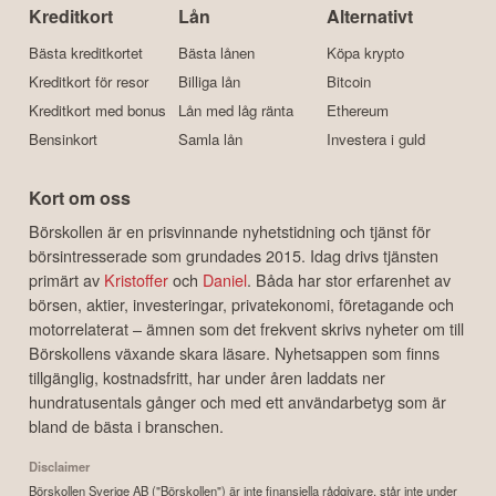
Kreditkort
Lån
Alternativt
Bästa kreditkortet
Bästa lånen
Köpa krypto
Kreditkort för resor
Billiga lån
Bitcoin
Kreditkort med bonus
Lån med låg ränta
Ethereum
Bensinkort
Samla lån
Investera i guld
Kort om oss
Börskollen är en prisvinnande nyhetstidning och tjänst för
börsintresserade som grundades 2015. Idag drivs tjänsten
primärt av
Kristoffer
och
Daniel
. Båda har stor erfarenhet av
börsen, aktier, investeringar, privatekonomi, företagande och
motorrelaterat – ämnen som det frekvent skrivs nyheter om till
Börskollens växande skara läsare. Nyhetsappen som finns
tillgänglig, kostnadsfritt, har under åren laddats ner
hundratusentals gånger och med ett användarbetyg som är
bland de bästa i branschen.
Disclaimer
Börskollen Sverige AB ("Börskollen") är inte finansiella rådgivare, står inte under