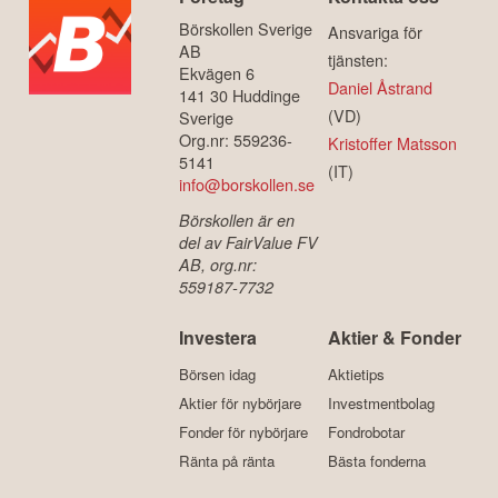
Börskollen Sverige
Ansvariga för
AB
tjänsten:
Ekvägen 6
Daniel Åstrand
141 30 Huddinge
(VD)
Sverige
Org.nr: 559236-
Kristoffer Matsson
5141
(IT)
info@borskollen.se
Börskollen är en
del av FairValue FV
AB, org.nr:
559187-7732
Investera
Aktier & Fonder
Börsen idag
Aktietips
Aktier för nybörjare
Investmentbolag
Fonder för nybörjare
Fondrobotar
Ränta på ränta
Bästa fonderna