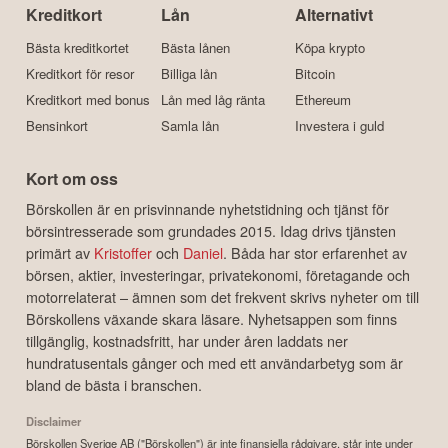
Kreditkort
Lån
Alternativt
Bästa kreditkortet
Bästa lånen
Köpa krypto
Kreditkort för resor
Billiga lån
Bitcoin
Kreditkort med bonus
Lån med låg ränta
Ethereum
Bensinkort
Samla lån
Investera i guld
Kort om oss
Börskollen är en prisvinnande nyhetstidning och tjänst för
börsintresserade som grundades 2015. Idag drivs tjänsten
primärt av
Kristoffer
och
Daniel
. Båda har stor erfarenhet av
börsen, aktier, investeringar, privatekonomi, företagande och
motorrelaterat – ämnen som det frekvent skrivs nyheter om till
Börskollens växande skara läsare. Nyhetsappen som finns
tillgänglig, kostnadsfritt, har under åren laddats ner
hundratusentals gånger och med ett användarbetyg som är
bland de bästa i branschen.
Disclaimer
Börskollen Sverige AB ("Börskollen") är inte finansiella rådgivare, står inte under