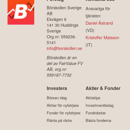
Börskollen Sverige
Ansvariga för
AB
tjänsten:
Ekvägen 6
Daniel Åstrand
141 30 Huddinge
(VD)
Sverige
Org.nr: 559236-
Kristoffer Matsson
5141
(IT)
info@borskollen.se
Börskollen är en
del av FairValue FV
AB, org.nr:
559187-7732
Investera
Aktier & Fonder
Börsen idag
Aktietips
Aktier för nybörjare
Investmentbolag
Fonder för nybörjare
Fondrobotar
Ränta på ränta
Bästa fonderna