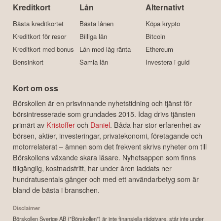
Kreditkort
Lån
Alternativt
Bästa kreditkortet
Bästa lånen
Köpa krypto
Kreditkort för resor
Billiga lån
Bitcoin
Kreditkort med bonus
Lån med låg ränta
Ethereum
Bensinkort
Samla lån
Investera i guld
Kort om oss
Börskollen är en prisvinnande nyhetstidning och tjänst för
börsintresserade som grundades 2015. Idag drivs tjänsten
primärt av
Kristoffer
och
Daniel
. Båda har stor erfarenhet av
börsen, aktier, investeringar, privatekonomi, företagande och
motorrelaterat – ämnen som det frekvent skrivs nyheter om till
Börskollens växande skara läsare. Nyhetsappen som finns
tillgänglig, kostnadsfritt, har under åren laddats ner
hundratusentals gånger och med ett användarbetyg som är
bland de bästa i branschen.
Disclaimer
Börskollen Sverige AB ("Börskollen") är inte finansiella rådgivare, står inte under