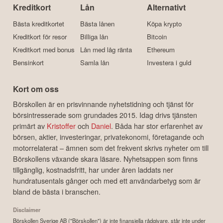
Kreditkort
Lån
Alternativt
Bästa kreditkortet
Bästa lånen
Köpa krypto
Kreditkort för resor
Billiga lån
Bitcoin
Kreditkort med bonus
Lån med låg ränta
Ethereum
Bensinkort
Samla lån
Investera i guld
Kort om oss
Börskollen är en prisvinnande nyhetstidning och tjänst för
börsintresserade som grundades 2015. Idag drivs tjänsten
primärt av
Kristoffer
och
Daniel
. Båda har stor erfarenhet av
börsen, aktier, investeringar, privatekonomi, företagande och
motorrelaterat – ämnen som det frekvent skrivs nyheter om till
Börskollens växande skara läsare. Nyhetsappen som finns
tillgänglig, kostnadsfritt, har under åren laddats ner
hundratusentals gånger och med ett användarbetyg som är
bland de bästa i branschen.
Disclaimer
Börskollen Sverige AB ("Börskollen") är inte finansiella rådgivare, står inte under