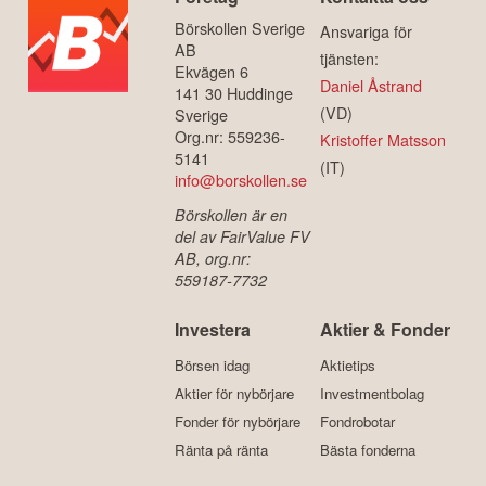
Börskollen Sverige
Ansvariga för
AB
tjänsten:
Ekvägen 6
Daniel Åstrand
141 30 Huddinge
(VD)
Sverige
Org.nr: 559236-
Kristoffer Matsson
5141
(IT)
info@borskollen.se
Börskollen är en
del av FairValue FV
AB, org.nr:
559187-7732
Investera
Aktier & Fonder
Börsen idag
Aktietips
Aktier för nybörjare
Investmentbolag
Fonder för nybörjare
Fondrobotar
Ränta på ränta
Bästa fonderna