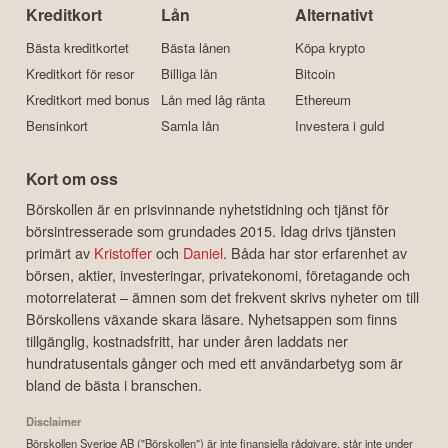
Kreditkort
Lån
Alternativt
Bästa kreditkortet
Bästa lånen
Köpa krypto
Kreditkort för resor
Billiga lån
Bitcoin
Kreditkort med bonus
Lån med låg ränta
Ethereum
Bensinkort
Samla lån
Investera i guld
Kort om oss
Börskollen är en prisvinnande nyhetstidning och tjänst för
börsintresserade som grundades 2015. Idag drivs tjänsten
primärt av
Kristoffer
och
Daniel
. Båda har stor erfarenhet av
börsen, aktier, investeringar, privatekonomi, företagande och
motorrelaterat – ämnen som det frekvent skrivs nyheter om till
Börskollens växande skara läsare. Nyhetsappen som finns
tillgänglig, kostnadsfritt, har under åren laddats ner
hundratusentals gånger och med ett användarbetyg som är
bland de bästa i branschen.
Disclaimer
Börskollen Sverige AB ("Börskollen") är inte finansiella rådgivare, står inte under