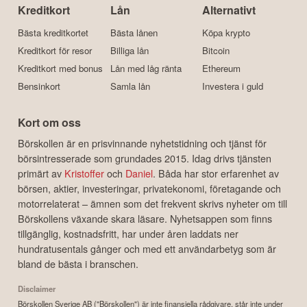
Kreditkort
Lån
Alternativt
Bästa kreditkortet
Bästa lånen
Köpa krypto
Kreditkort för resor
Billiga lån
Bitcoin
Kreditkort med bonus
Lån med låg ränta
Ethereum
Bensinkort
Samla lån
Investera i guld
Kort om oss
Börskollen är en prisvinnande nyhetstidning och tjänst för
börsintresserade som grundades 2015. Idag drivs tjänsten
primärt av
Kristoffer
och
Daniel
. Båda har stor erfarenhet av
börsen, aktier, investeringar, privatekonomi, företagande och
motorrelaterat – ämnen som det frekvent skrivs nyheter om till
Börskollens växande skara läsare. Nyhetsappen som finns
tillgänglig, kostnadsfritt, har under åren laddats ner
hundratusentals gånger och med ett användarbetyg som är
bland de bästa i branschen.
Disclaimer
Börskollen Sverige AB ("Börskollen") är inte finansiella rådgivare, står inte under