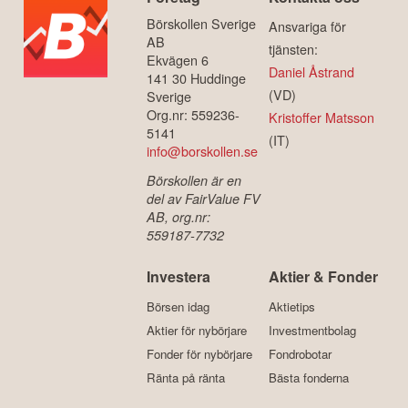
Börskollen Sverige
Ansvariga för
AB
tjänsten:
Ekvägen 6
Daniel Åstrand
141 30 Huddinge
(VD)
Sverige
Org.nr: 559236-
Kristoffer Matsson
5141
(IT)
info@borskollen.se
Börskollen är en
del av FairValue FV
AB, org.nr:
559187-7732
Investera
Aktier & Fonder
Börsen idag
Aktietips
Aktier för nybörjare
Investmentbolag
Fonder för nybörjare
Fondrobotar
Ränta på ränta
Bästa fonderna