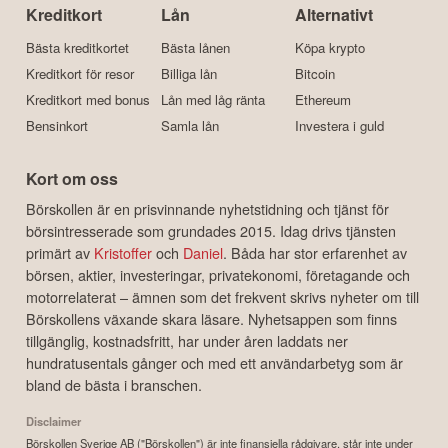
Kreditkort
Lån
Alternativt
Bästa kreditkortet
Bästa lånen
Köpa krypto
Kreditkort för resor
Billiga lån
Bitcoin
Kreditkort med bonus
Lån med låg ränta
Ethereum
Bensinkort
Samla lån
Investera i guld
Kort om oss
Börskollen är en prisvinnande nyhetstidning och tjänst för
börsintresserade som grundades 2015. Idag drivs tjänsten
primärt av
Kristoffer
och
Daniel
. Båda har stor erfarenhet av
börsen, aktier, investeringar, privatekonomi, företagande och
motorrelaterat – ämnen som det frekvent skrivs nyheter om till
Börskollens växande skara läsare. Nyhetsappen som finns
tillgänglig, kostnadsfritt, har under åren laddats ner
hundratusentals gånger och med ett användarbetyg som är
bland de bästa i branschen.
Disclaimer
Börskollen Sverige AB ("Börskollen") är inte finansiella rådgivare, står inte under