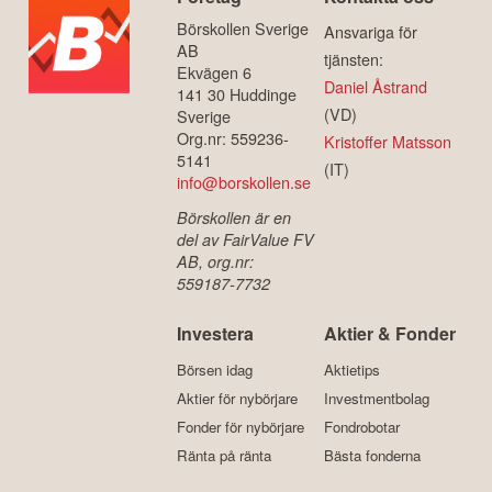
Börskollen Sverige
Ansvariga för
AB
tjänsten:
Ekvägen 6
Daniel Åstrand
141 30 Huddinge
(VD)
Sverige
Org.nr: 559236-
Kristoffer Matsson
5141
(IT)
info@borskollen.se
Börskollen är en
del av FairValue FV
AB, org.nr:
559187-7732
Investera
Aktier & Fonder
Börsen idag
Aktietips
Aktier för nybörjare
Investmentbolag
Fonder för nybörjare
Fondrobotar
Ränta på ränta
Bästa fonderna