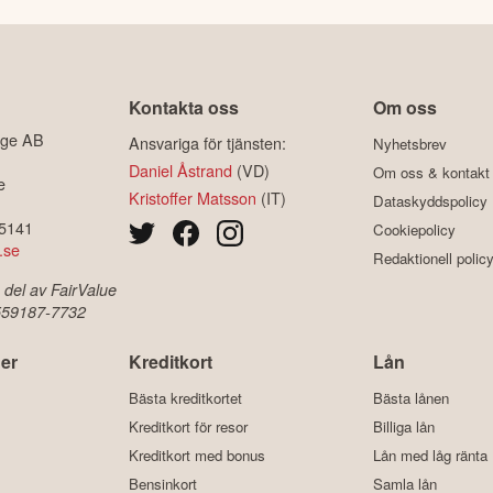
Kontakta oss
Om oss
ige AB
Ansvariga för tjänsten:
Nyhetsbrev
Daniel Åstrand
(VD)
Om oss & kontakt
e
Kristoffer Matsson
(IT)
Dataskyddspolicy
-5141
Cookiepolicy
.se
Redaktionell polic
 del av FairValue
 559187-7732
er
Kreditkort
Lån
Bästa kreditkortet
Bästa lånen
Kreditkort för resor
Billiga lån
Kreditkort med bonus
Lån med låg ränta
Bensinkort
Samla lån