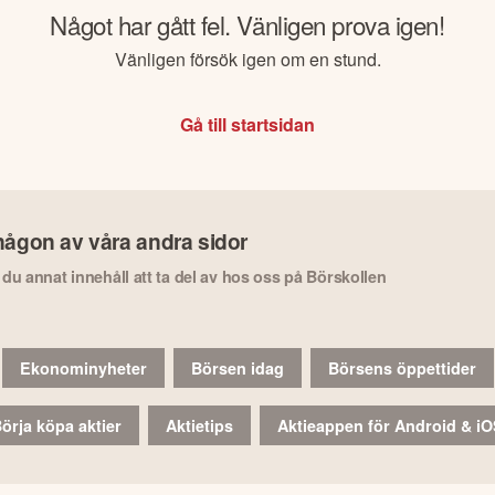
Något har gått fel. Vänligen prova igen!
Vänligen försök igen om en stund.
Gå till startsidan
någon av våra andra sidor
r du annat innehåll att ta del av hos oss på Börskollen
Ekonominyheter
Börsen idag
Börsens öppettider
örja köpa aktier
Aktietips
Aktieappen för Android & i