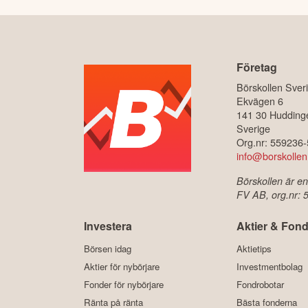
Företag
Börskollen Sver
Ekvägen 6
141 30 Hudding
Sverige
Org.nr: 559236
info@borskollen
Börskollen är en
FV AB, org.nr:
Investera
Aktier & Fond
Börsen idag
Aktietips
Aktier för nybörjare
Investmentbolag
Fonder för nybörjare
Fondrobotar
Ränta på ränta
Bästa fonderna