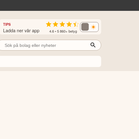
TIPS
Ladda ner vår app
4.6 • 5 860+ betyg