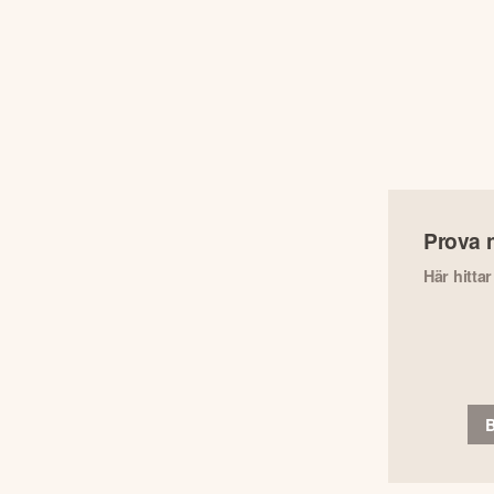
Prova 
Här hitta
B