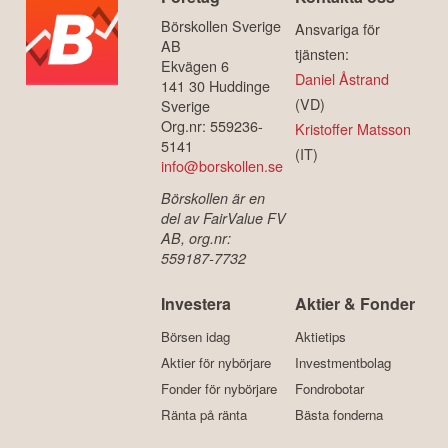
Börskollen Sverige
Ansvariga för
AB
tjänsten:
Ekvägen 6
Daniel Åstrand
141 30 Huddinge
(VD)
Sverige
Org.nr: 559236-
Kristoffer Matsson
5141
(IT)
info@borskollen.se
Börskollen är en
del av FairValue FV
AB, org.nr:
559187-7732
Investera
Aktier & Fonder
Börsen idag
Aktietips
Aktier för nybörjare
Investmentbolag
Fonder för nybörjare
Fondrobotar
Ränta på ränta
Bästa fonderna