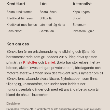
Kreditkort
Lån
Alternativt
Bästa kreditkortet
Bästa lånen
Köpa krypto
Kreditkort för resor
Billiga lån
Bitcoin
Kreditkort med bonus
Lån med låg ränta
Ethereum
Bensinkort
Samla lån
Investera i guld
Kort om oss
Börskollen är en prisvinnande nyhetstidning och tjänst för
börsintresserade som grundades 2015. Idag drivs tjänsten
primärt av
Kristoffer
och
Daniel
. Båda har stor erfarenhet av
börsen, aktier, investeringar, privatekonomi, företagande och
motorrelaterat – ämnen som det frekvent skrivs nyheter om till
Börskollens växande skara läsare. Nyhetsappen som finns
tillgänglig, kostnadsfritt, har under åren laddats ner
hundratusentals gånger och med ett användarbetyg som är
bland de bästa i branschen.
Disclaimer
Börskollen Sverige AB ("Börskollen") är inte finansiella rådgivare, står inte under