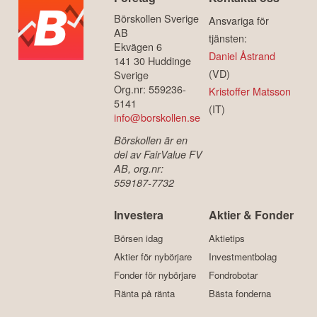
Börskollen Sverige
Ansvariga för
AB
tjänsten:
Ekvägen 6
Daniel Åstrand
141 30 Huddinge
(VD)
Sverige
Org.nr: 559236-
Kristoffer Matsson
5141
(IT)
info@borskollen.se
Börskollen är en
del av FairValue FV
AB, org.nr:
559187-7732
Investera
Aktier & Fonder
Börsen idag
Aktietips
Aktier för nybörjare
Investmentbolag
Fonder för nybörjare
Fondrobotar
Ränta på ränta
Bästa fonderna