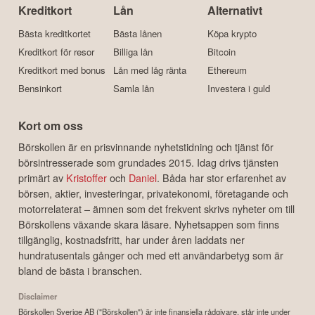
Kreditkort
Lån
Alternativt
Bästa kreditkortet
Bästa lånen
Köpa krypto
Kreditkort för resor
Billiga lån
Bitcoin
Kreditkort med bonus
Lån med låg ränta
Ethereum
Bensinkort
Samla lån
Investera i guld
Kort om oss
Börskollen är en prisvinnande nyhetstidning och tjänst för
börsintresserade som grundades 2015. Idag drivs tjänsten
primärt av
Kristoffer
och
Daniel
. Båda har stor erfarenhet av
börsen, aktier, investeringar, privatekonomi, företagande och
motorrelaterat – ämnen som det frekvent skrivs nyheter om till
Börskollens växande skara läsare. Nyhetsappen som finns
tillgänglig, kostnadsfritt, har under åren laddats ner
hundratusentals gånger och med ett användarbetyg som är
bland de bästa i branschen.
Disclaimer
Börskollen Sverige AB ("Börskollen") är inte finansiella rådgivare, står inte under