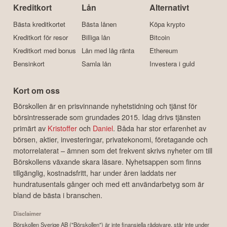
Kreditkort
Lån
Alternativt
Bästa kreditkortet
Bästa lånen
Köpa krypto
Kreditkort för resor
Billiga lån
Bitcoin
Kreditkort med bonus
Lån med låg ränta
Ethereum
Bensinkort
Samla lån
Investera i guld
Kort om oss
Börskollen är en prisvinnande nyhetstidning och tjänst för
börsintresserade som grundades 2015. Idag drivs tjänsten
primärt av
Kristoffer
och
Daniel
. Båda har stor erfarenhet av
börsen, aktier, investeringar, privatekonomi, företagande och
motorrelaterat – ämnen som det frekvent skrivs nyheter om till
Börskollens växande skara läsare. Nyhetsappen som finns
tillgänglig, kostnadsfritt, har under åren laddats ner
hundratusentals gånger och med ett användarbetyg som är
bland de bästa i branschen.
Disclaimer
Börskollen Sverige AB ("Börskollen") är inte finansiella rådgivare, står inte under