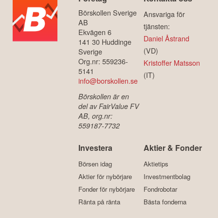
Börskollen Sverige
Ansvariga för
AB
tjänsten:
Ekvägen 6
Daniel Åstrand
141 30 Huddinge
(VD)
Sverige
Org.nr: 559236-
Kristoffer Matsson
5141
(IT)
info@borskollen.se
Börskollen är en
del av FairValue FV
AB, org.nr:
559187-7732
Investera
Aktier & Fonder
Börsen idag
Aktietips
Aktier för nybörjare
Investmentbolag
Fonder för nybörjare
Fondrobotar
Ränta på ränta
Bästa fonderna