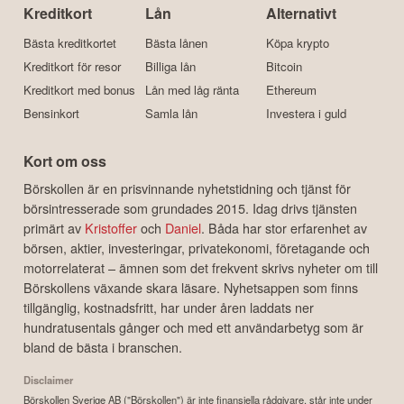
Kreditkort
Lån
Alternativt
Bästa kreditkortet
Bästa lånen
Köpa krypto
Kreditkort för resor
Billiga lån
Bitcoin
Kreditkort med bonus
Lån med låg ränta
Ethereum
Bensinkort
Samla lån
Investera i guld
Kort om oss
Börskollen är en prisvinnande nyhetstidning och tjänst för
börsintresserade som grundades 2015. Idag drivs tjänsten
primärt av
Kristoffer
och
Daniel
. Båda har stor erfarenhet av
börsen, aktier, investeringar, privatekonomi, företagande och
motorrelaterat – ämnen som det frekvent skrivs nyheter om till
Börskollens växande skara läsare. Nyhetsappen som finns
tillgänglig, kostnadsfritt, har under åren laddats ner
hundratusentals gånger och med ett användarbetyg som är
bland de bästa i branschen.
Disclaimer
Börskollen Sverige AB ("Börskollen") är inte finansiella rådgivare, står inte under