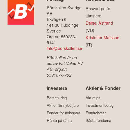
Börskollen Sverige
Ansvariga för
AB
tjänsten:
Ekvägen 6
Daniel Åstrand
141 30 Huddinge
(VD)
Sverige
Org.nr: 559236-
Kristoffer Matsson
5141
(IT)
info@borskollen.se
Börskollen är en
del av FairValue FV
AB, org.nr:
559187-7732
Investera
Aktier & Fonder
Börsen idag
Aktietips
Aktier för nybörjare
Investmentbolag
Fonder för nybörjare
Fondrobotar
Ränta på ränta
Bästa fonderna