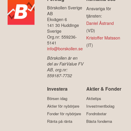
Börskollen Sverige
Ansvariga för
AB
tjänsten:
Ekvägen 6
Daniel Åstrand
141 30 Huddinge
(VD)
Sverige
Org.nr: 559236-
Kristoffer Matsson
5141
(IT)
info@borskollen.se
Börskollen är en
del av FairValue FV
AB, org.nr:
559187-7732
Investera
Aktier & Fonder
Börsen idag
Aktietips
Aktier för nybörjare
Investmentbolag
Fonder för nybörjare
Fondrobotar
Ränta på ränta
Bästa fonderna