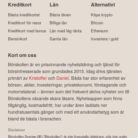
Kreditkort
Lån
Alternativt
Bästa kreditkortet
Bästa lånen
Köpa krypto
Kreditkort för resor
Billiga lån
Bitcoin
Kreditkort med bonus
Lån med låg ränta
Ethereum
Bensinkort
Samla lån
Investera i guld
Kort om oss
Börskollen är en prisvinnande nyhetstidning och tjänst för
börsintresserade som grundades 2015. Idag drivs tjänsten
primärt av
Kristoffer
och
Daniel
. Båda har stor erfarenhet av
börsen, aktier, investeringar, privatekonomi, företagande och
motorrelaterat – ämnen som det frekvent skrivs nyheter om till
Börskollens växande skara läsare. Nyhetsappen som finns
tillgänglig, kostnadsfritt, har under åren laddats ner
hundratusentals gånger och med ett användarbetyg som är
bland de bästa i branschen.
Disclaimer
Börskollen Sverige AB ("Börskollen") är inte finansiella rådgivare, står inte under