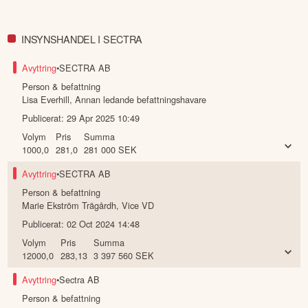
INSYNSHANDEL I SECTRA
Avyttring
•
SECTRA AB
Person & befattning
Lisa Everhill
,
Annan ledande befattningshavare
Publicerat:
29 Apr 2025 10:49
Volym
Pris
Summa
1000,0
281,0
281 000
SEK
Avyttring
•
SECTRA AB
Person & befattning
Marie Ekström Trägårdh
,
Vice VD
Publicerat:
02 Oct 2024 14:48
Volym
Pris
Summa
12000,0
283,13
3 397 560
SEK
Avyttring
•
Sectra AB
Person & befattning