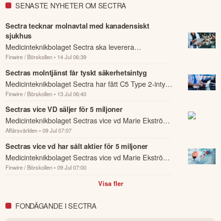
andra förbättringsförslag i materialet är du välkommen att
SENASTE NYHETER OM SECTRA
kontakta oss
.
Sectra tecknar molnavtal med kanadensiskt
sjukhus
Öppna rapport (PDF)
Medicinteknikbolaget Sectra ska leverera
Finwire / Börskollen
• 14 Jul 06:39
molntjänsten Sectra One Cloud till Hennick Humber
Hospital i Kanada.
Sectras molntjänst får tyskt säkerhetsintyg
Medicinteknikbolaget Sectra har fått C5 Type 2-intyg
Finwire / Börskollen
• 13 Jul 06:40
för molntjänsten Sectra One Cloud, vilket bekräftar
att säkerhetskontrollerna har funge...
Sectras vice VD säljer för 5 miljoner
Medicinteknikbolaget Sectras vice vd Marie Ekström
Affärsvärlden
• 09 Jul 07:07
Trägårdh har den 6-7 juli sålt 17 000 aktier i bolaget.
Sectras vice vd har sålt aktier för 5 miljoner
Medicinteknikbolaget Sectras vice vd Marie Ekström
Finwire / Börskollen
• 09 Jul 07:00
Trägårdh har den 6-7 juli sålt 17 000 aktier i bolaget.
Visa fler
FONDÄGANDE I SECTRA