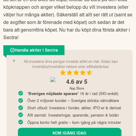
köpknappen och anger vilket belopp du vill investera (eller
väljer hur många aktier). Säkerställ att allt ser rätt ut (samt se
de avgifter som är förenade med köpet) och sedan är det
bara att genomföra köpet. Nu har du köpt dina första aktier i
Sectra
!
Handla aktier i Sectra
Att investera dina pengar innebär alltid en risk. Sidan kan
innehålla/innehåller reklam eller affiliatelänkar.
4.6
av 5
App Store
“
” 16 år i rad (SKI-enkät)
Sveriges nöjdaste sparare
Över 2 miljoner kunder – Sveriges största nätmäklare
Stort utbud: Investera i fonder, aktier, IPO:er & derivat
Allt samlat: Investeringar, sparande, pension & bolån
Öppna konto helt gratis – kom igång på några minuter
KOM IGÅNG IDAG