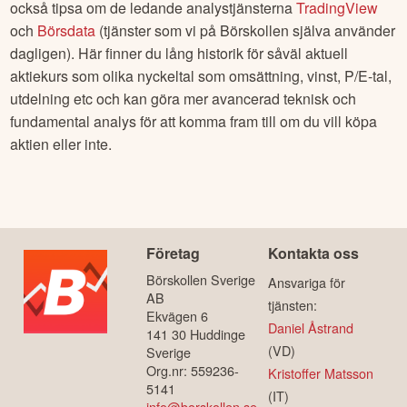
också tipsa om de ledande analystjänsterna
TradingView
och
Börsdata
(tjänster som vi på Börskollen själva använder
dagligen). Här finner du lång historik för såväl aktuell
aktiekurs som olika nyckeltal som omsättning, vinst, P/E-tal,
utdelning etc och kan göra mer avancerad teknisk och
fundamental analys för att komma fram till om du vill köpa
aktien eller inte.
Företag
Kontakta oss
Börskollen Sverige
Ansvariga för
AB
tjänsten:
Ekvägen 6
Daniel Åstrand
141 30 Huddinge
(VD)
Sverige
Org.nr: 559236-
Kristoffer Matsson
5141
(IT)
info@borskollen.se