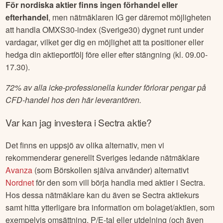
För nordiska aktier finns ingen förhandel eller
efterhandel
, men nätmäklaren IG ger däremot möjligheten
att handla OMXS30-index (Sverige30) dygnet runt under
vardagar, vilket ger dig en möjlighet att ta positioner eller
hedga din aktieportfölj före eller efter stängning (kl. 09.00-
17.30).
72% av alla icke-professionella kunder förlorar pengar på
CFD-handel hos den här leverantören.
Var kan jag investera i
Sectra
aktie?
Det finns en uppsjö av olika alternativ, men vi
rekommenderar generellt Sveriges ledande nätmäklare
Avanza
(som Börskollen själva använder) alternativt
Nordnet
för den som vill börja handla med aktier i
Sectra
.
Hos dessa nätmäklare kan du även se
Sectra
aktiekurs
samt hitta ytterligare bra information om bolaget/aktien, som
exempelvis omsättning, P/E-tal eller utdelning (och även