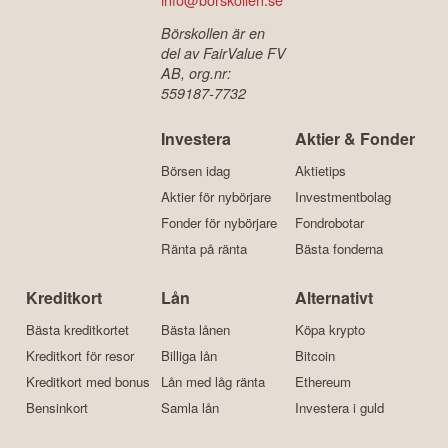
Börskollen är en
del av FairValue FV
AB, org.nr:
559187-7732
Investera
Aktier & Fonder
Börsen idag
Aktietips
Aktier för nybörjare
Investmentbolag
Fonder för nybörjare
Fondrobotar
Ränta på ränta
Bästa fonderna
Kreditkort
Lån
Alternativt
Bästa kreditkortet
Bästa lånen
Köpa krypto
Kreditkort för resor
Billiga lån
Bitcoin
Kreditkort med bonus
Lån med låg ränta
Ethereum
Bensinkort
Samla lån
Investera i guld