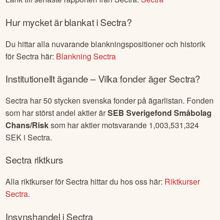
Hur mycket är blankat i
Sectra
?
Du hittar alla nuvarande blankningspositioner och historik
för
Sectra
här:
Blankning
Sectra
Institutionellt ägande – Vilka fonder äger
Sectra
?
Sectra
har
50
stycken svenska fonder på ägarlistan. Fonden
som har störst andel aktier är
SEB Sverigefond Småbolag
Chans/Risk
som har aktier motsvarande
1,003,531,324
SEK i
Sectra
.
Sectra
riktkurs
Alla riktkurser för
Sectra
hittar du hos oss här:
Riktkurser
Sectra
.
Insynshandel i
Sectra