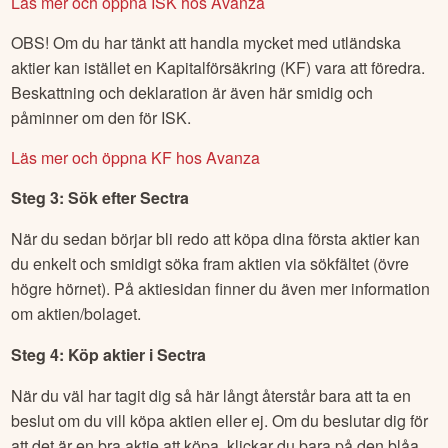
Läs mer och öppna ISK hos Avanza
OBS! Om du har tänkt att handla mycket med utländska
aktier kan istället en Kapitalförsäkring (KF) vara att föredra.
Beskattning och deklaration är även här smidig och
påminner om den för ISK.
Läs mer och öppna KF hos Avanza
Steg 3: Sök efter
Sectra
När du sedan börjar bli redo att köpa dina första aktier kan
du enkelt och smidigt söka fram aktien via sökfältet (övre
högre hörnet). På aktiesidan finner du även mer information
om aktien/bolaget.
Steg 4: Köp aktier i
Sectra
När du väl har tagit dig så här långt återstår bara att ta en
beslut om du vill köpa aktien eller ej. Om du beslutar dig för
att det är en bra aktie att köpa, klickar du bara på den blåa