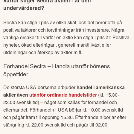
Varför stiger
Sectra
aktien - är den
undervärderad?
Sectra
kan stiga i pris av olika skäl, och det beror ofta på
positiva faktorer och förväntningar från investerare. Några
vanliga orsaker till varför en aktie kan stiga i pris är: Positiva
nyheter, ökad efterfrågan, generell marktillväxt eller
utdelningar och återköp av aktier m.fl.
Förhandel
Sectra
– Handla utanför börsens
öppettider
De största USA-börserna erbjuder
handel i amerikanska
aktier även
utanför ordinarie handelstider
(kl. 15.30-
22.00 svensk tid) – något som kallas för förhandel och
efterhandel. Förhandeln i USA börjar kl. 10.00 svensk tid
och pågår fram till öppning 15.30. Efterhandeln börjar efter
stängning kl. 22.00 svensk tid och pågår till 02.00.