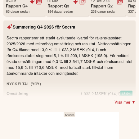
05 Jun
06 Mar
12 Dec 2025
04 Sep
Status
Noterad
Rapport
Q4
Rapport
Q3
Rapport
Q2
Rapp
63 dagar sedan
154 dagar sedan
238 dagar sedan
337 da
Land
Sverige
Första handelsdag
02 Mar 1999
Summering
Q4 2026
för
Sectra
Antal ägare Avanza
9,073 st
Antal ägare Nordnet
1,854 st
Sectra rapporterar ett starkt avslutande kvartal för räkenskapsåret
2025/2026 med rekordhög omsättning och resultat. Nettoomsättningen
Källa:
Börsdata
för Q4 ökade med 13,0 % till 1 033,2 MSEK (914,1) och
rörelseresultatet steg med 5,1 % till 209,1 MSEK (198,9). För helåret
ökade omsättningen med 9,3 % till 3 541,7 MSEK och rörelseresultatet
med 15,9 % till 710,6 MSEK, med fortsatt stark tillväxt inom
återkommande intäkter och molntjänster.
NYCKELTAL (YOY)
1 033,2 MSEK
(914,1)
Omsättning
13.0
%
Visa mer ▼
209,1 MSEK
(198,9)
Resultat
5.1
%
682,2 MSEK
(574,6)
Återkommande intäkter (kvartal)
18.7
%
274,7 MSEK
Återkommande intäkter från molntjänster
49.2
%
(kvartal)
(184,1)
519,7 MSEK
Kassaflöde från löpande verksamhet