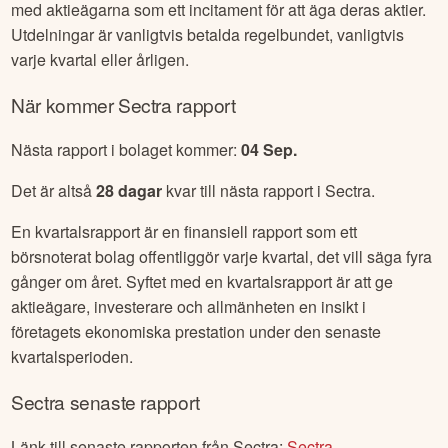
med aktieägarna som ett incitament för att äga deras aktier.
Utdelningar är vanligtvis betalda regelbundet, vanligtvis
varje kvartal eller årligen.
När kommer
Sectra
rapport
Nästa rapport i bolaget kommer:
04 Sep
.
Det är altså
28
dagar
kvar till nästa rapport i
Sectra
.
En kvartalsrapport är en finansiell rapport som ett
börsnoterat bolag offentliggör varje kvartal, det vill säga fyra
gånger om året. Syftet med en kvartalsrapport är att ge
aktieägare, investerare och allmänheten en insikt i
företagets ekonomiska prestation under den senaste
kvartalsperioden.
Sectra
senaste rapport
Länk till senaste rapporten från
Sectra
:
Sectra