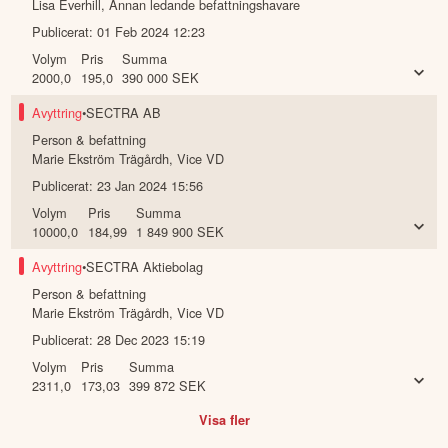
Lisa Everhill
,
Annan ledande befattningshavare
Publicerat:
01 Feb 2024 12:23
Volym
Pris
Summa
2000,0
195,0
390 000
SEK
Avyttring
•
SECTRA AB
Person & befattning
Marie Ekström Trägårdh
,
Vice VD
Publicerat:
23 Jan 2024 15:56
Volym
Pris
Summa
10000,0
184,99
1 849 900
SEK
Avyttring
•
SECTRA Aktiebolag
Person & befattning
Marie Ekström Trägårdh
,
Vice VD
Publicerat:
28 Dec 2023 15:19
Volym
Pris
Summa
2311,0
173,03
399 872
SEK
Visa fler