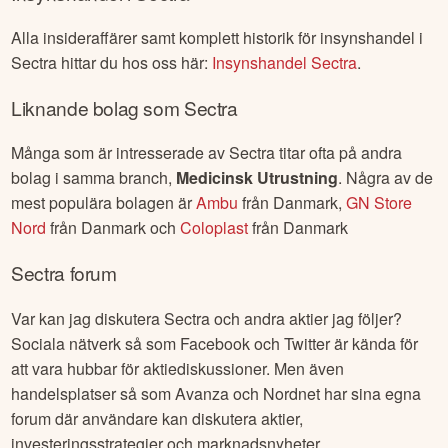
Alla insideraffärer samt komplett historik för insynshandel i
Sectra
hittar du hos oss här:
Insynshandel
Sectra
.
Liknande bolag som
Sectra
Många som är intresserade av
Sectra
titar ofta på andra
bolag i samma branch,
Medicinsk Utrustning
. Några av de
mest populära bolagen är
Ambu
från
Danmark
,
GN Store
Nord
från
Danmark
och
Coloplast
från
Danmark
Sectra
forum
Var kan jag diskutera
Sectra
och andra aktier jag följer?
Sociala nätverk så som Facebook och Twitter är kända för
att vara hubbar för aktiediskussioner. Men även
handelsplatser så som Avanza och Nordnet har sina egna
forum där användare kan diskutera aktier,
investeringsstrategier och marknadsnyheter.