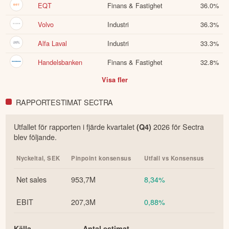
EQT
Finans & Fastighet
36.0
%
Volvo
Industri
36.3
%
Alfa Laval
Industri
33.3
%
Handelsbanken
Finans & Fastighet
32.8
%
Visa fler
RAPPORTESTIMAT SECTRA
Utfallet för rapporten i
fjärde
kvartalet
2026
för
Sectra
(Q
4
)
blev följande.
Nyckeltal,
SEK
Pinpoint konsensus
Utfall vs Konsensus
Net sales
953,7M
8,34%
EBIT
207,3M
0,88%
Källa
Antal estimat