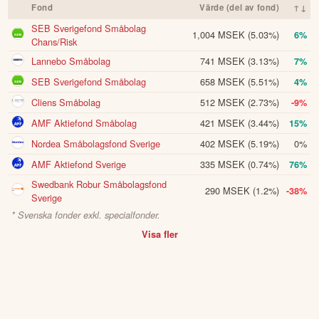
Fond
Värde (del av fond)
↑↓
SEB Sverigefond Småbolag
1,004 MSEK
(5.03%)
6%
Chans/Risk
Lannebo Småbolag
741 MSEK
(3.13%)
7%
SEB Sverigefond Småbolag
658 MSEK
(5.51%)
4%
Cliens Småbolag
512 MSEK
(2.73%)
-9%
AMF Aktiefond Småbolag
421 MSEK
(3.44%)
15%
Nordea Småbolagsfond Sverige
402 MSEK
(5.19%)
0%
AMF Aktiefond Sverige
335 MSEK
(0.74%)
76%
Swedbank Robur Småbolagsfond
290 MSEK
(1.2%)
-38%
Sverige
* Svenska fonder exkl. specialfonder.
Visa fler