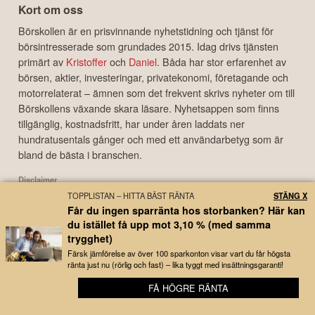
Kort om oss
Börskollen är en prisvinnande nyhetstidning och tjänst för
börsintresserade som grundades 2015. Idag drivs tjänsten
primärt av
Kristoffer
och
Daniel
. Båda har stor erfarenhet av
börsen, aktier, investeringar, privatekonomi, företagande och
motorrelaterat – ämnen som det frekvent skrivs nyheter om till
Börskollens växande skara läsare. Nyhetsappen som finns
tillgänglig, kostnadsfritt, har under åren laddats ner
hundratusentals gånger och med ett användarbetyg som är
bland de bästa i branschen.
Disclaimer
Börskollen Sverige AB ("Börskollen") är inte finansiella rådgivare, står inte under
TOPPLISTAN – HITTA BÄST RÄNTA
STÄNG X
finansinspektionens tillsyn och ger inga råd till dig. Detta innebär att
Får du ingen sparränta hos storbanken? Här kan
investeringsbeslut baserade på information som direkt eller indirekt härrörande
du istället få upp mot 3,10 % (med samma
från Börskollen eller personer med koppling till Börskollen, alltid fattas
trygghet)
självständigt av investeraren. Börskollen frånsäger sig allt ansvar för eventuell
Färsk jämförelse av över 100 sparkonton visar vart du får högsta
förlust eller skada av vad slag det må vara som grundar sig på användandet av
ränta just nu (rörlig och fast) – lika tyggt med insättningsgaranti!
material härrörande från tjänsten Börskollen.
FÅ HÖGRE RÄNTA
📱 Kom igång med bolagsbevakning på 3 minuter
Copyright ©
2026
Börskollen Sverige AB. All rights reserved.