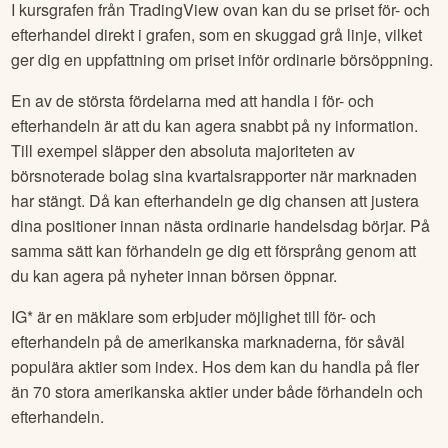
I kursgrafen från TradingView ovan kan du se priset för- och
efterhandel direkt i grafen, som en skuggad grå linje, vilket
ger dig en uppfattning om priset inför ordinarie börsöppning.
En av de största fördelarna med att handla i för- och
efterhandeln är att du kan agera snabbt på ny information.
Till exempel släpper den absoluta majoriteten av
börsnoterade bolag sina kvartalsrapporter när marknaden
har stängt. Då kan efterhandeln ge dig chansen att justera
dina positioner innan nästa ordinarie handelsdag börjar. På
samma sätt kan förhandeln ge dig ett försprång genom att
du kan agera på nyheter innan börsen öppnar.
IG* är en mäklare som erbjuder möjlighet till för- och
efterhandeln på de amerikanska marknaderna, för såväl
populära aktier som index. Hos dem kan du handla på fler
än 70 stora amerikanska aktier under både förhandeln och
efterhandeln.