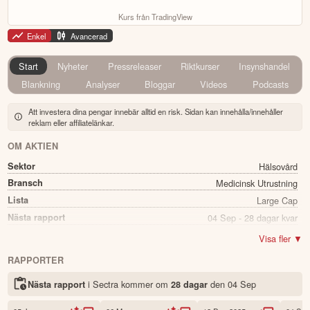
Kurs från TradingView
Enkel
Avancerad
Start
Nyheter
Pressreleaser
Riktkurser
Insynshandel
Blankning
Analyser
Bloggar
Videos
Podcasts
Att investera dina pengar innebär alltid en risk. Sidan kan innehålla/innehåller
reklam eller affiliatelänkar.
OM AKTIEN
Sektor
Hälsovård
Bransch
Medicinsk Utrustning
Lista
Large Cap
Nästa rapport
04 Sep - 28 dagar kvar
Utdelning
Ja
Visa fler ▼
Direkavkastning
0.87%
RAPPORTER
Utdelning summa
2.30
i Sectra kommer
om
den
04 Sep
Nästa rapport
28 dagar
Namn
Sectra
Ticker
SECT B